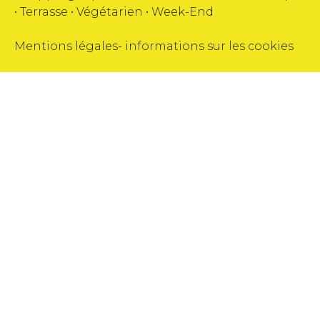
•
Terrasse
•
Végétarien
•
Week-End
Mentions légales
-
informations sur les cookies