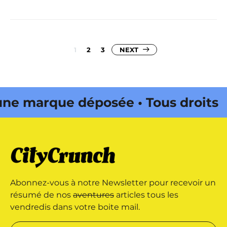
Pagination
1
2
3
NEXT
des
publications
marque déposée • Tous droits
 édité par Buena Onda Web •
marque déposée • Tous droits
Abonnez-vous à notre Newsletter pour recevoir un
 édité par Buena Onda Web •
résumé de nos
aventures
articles tous les
vendredis dans votre boite mail.