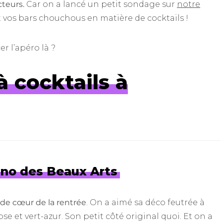
cteurs.
Car on a lancé un petit sondage sur
notre
t vos bars chouchous en matière de cocktails !
r l’apéro là ?
à cocktails à
tino des Beaux Arts
de cœur de la rentrée
. On a aimé sa déco feutrée à
se et vert-azur. Son petit côté original quoi. Et on a