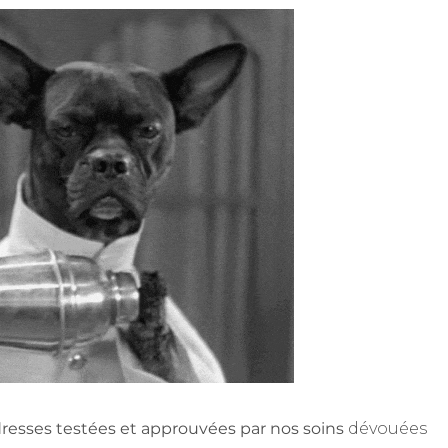
resses testées et approuvées par nos soins
dévouées