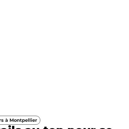
rs à Montpellier