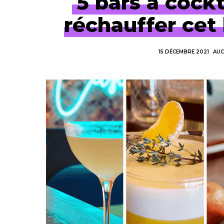
5 bars à cockt
réchauffer cet 
15 DÉCEMBRE 2021
AUC