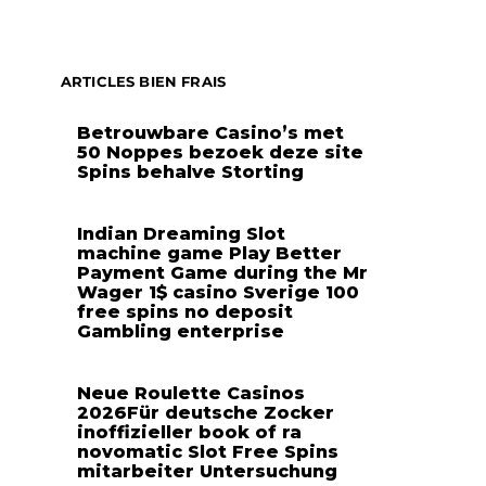
ARTICLES BIEN FRAIS
Betrouwbare Casino’s met
50 Noppes bezoek deze site
Spins behalve Storting
Indian Dreaming Slot
machine game Play Better
Payment Game during the Mr
Wager 1$ casino Sverige 100
free spins no deposit
Gambling enterprise
Neue Roulette Casinos
2026Für deutsche Zocker
inoffizieller book of ra
novomatic Slot Free Spins
mitarbeiter Untersuchung