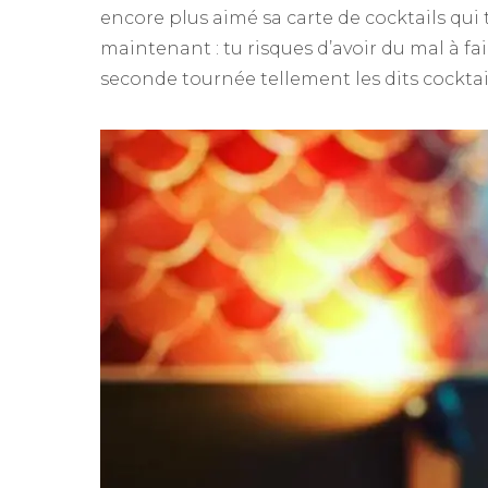
encore plus aimé sa carte de cocktails qui 
maintenant : tu risques d’avoir du mal à f
seconde tournée tellement les dits cocktai