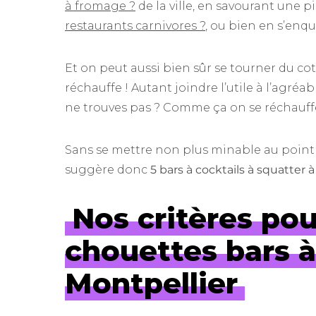
à fromage ?
de la ville, en savourant une 
restaurants carnivores ?
, ou bien en s’enq
Et on peut aussi bien sûr se tourner du coté 
réchauffe ! Autant joindre l’utile à l’agré
ne trouves pas ? Comme ça on se réchauffe
Sans se mettre non plus minable au point d
suggère donc
5 bars à cocktails à squatter à
Nos critères pou
chouettes bars à
Montpellier