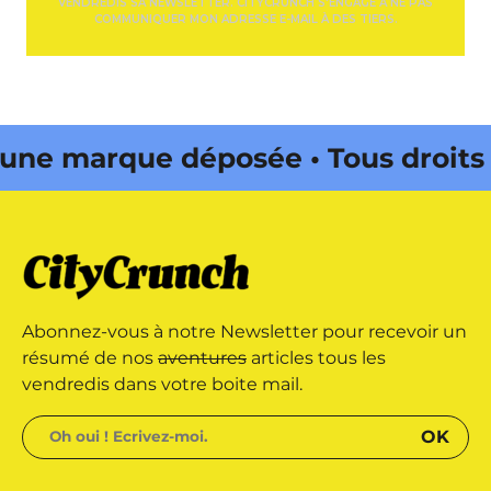
VENDREDIS SA NEWSLETTER. CITYCRUNCH S'ENGAGE À NE PAS
COMMUNIQUER MON ADRESSE E-MAIL À DES TIERS.
 marque déposée • Tous droits
ne édité par Buena Onda Web •
 marque déposée • Tous droits
Abonnez-vous à notre Newsletter pour recevoir un
ne édité par Buena Onda Web •
résumé de nos
aventures
articles tous les
vendredis dans votre boite mail.