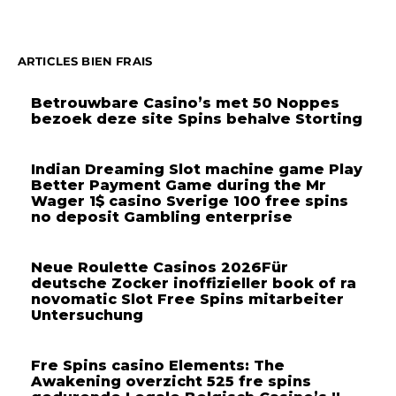
ARTICLES BIEN FRAIS
Betrouwbare Casino’s met 50 Noppes
bezoek deze site Spins behalve Storting
Indian Dreaming Slot machine game Play
Better Payment Game during the Mr
Wager 1$ casino Sverige 100 free spins
no deposit Gambling enterprise
Neue Roulette Casinos 2026Für
deutsche Zocker inoffizieller book of ra
novomatic Slot Free Spins mitarbeiter
Untersuchung
Fre Spins casino Elements: The
Awakening overzicht 525 fre spins