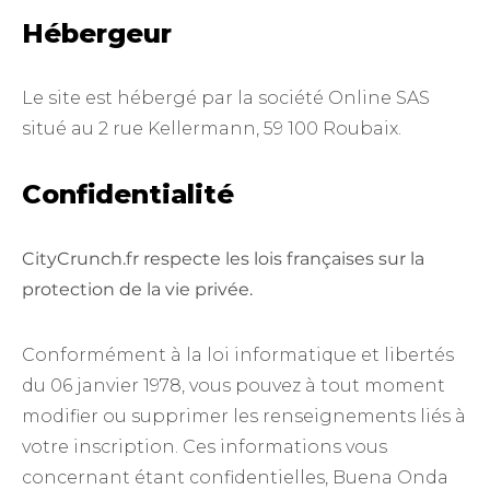
Hébergeur
Le site est hébergé par la société Online SAS
situé au 2 rue Kellermann, 59 100 Roubaix.
Confidentialité
CityCrunch.fr respecte les lois françaises sur la
protection de la vie privée.
Conformément à la loi informatique et libertés
du 06 janvier 1978, vous pouvez à tout moment
modifier ou supprimer les renseignements liés à
votre inscription. Ces informations vous
concernant étant confidentielles, Buena Onda