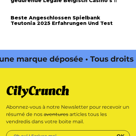
gedurende Legale Belgisch Casino’s !!
Beste Angeschlossen Spielbank
Teutonia 2025 Erfahrungen Und Test
ne marque déposée • Tous droits
ine édité par Buena Onda Web •
ne marque déposée • Tous droits
Abonnez-vous à notre Newsletter pour recevoir un
ine édité par Buena Onda Web •
résumé de nos
aventures
articles tous les
vendredis dans votre boite mail.