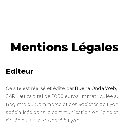
Mentions Légales
Editeur
Ce site est réalisé et édité par
Buena Onda Web
,
SARL au capital de 2000 euros, immatriculée au
Registre du Commerce et des Sociétés de Lyon,
spécialisée dans la communication en ligne et
située au 3 rue St André à Lyon.