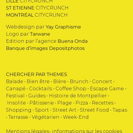
LILLE
CITYCRUNCH
ST ETIENNE
CITYCRUNCH
MONTRÉAL
CITYCRUNCH
Webdesign par
Yay Graphisme
Logo par
Tarwane
Edition par l’agence
Buena Onda
Banque d’images
Depositphotos
CHERCHER PAR THEMES
Balade •
Bien être
•
Bière
•
Brunch
•
Concert
•
Canapé
•
Cocktails
•
Coffee Shop
•
Escape Game
•
Festival
•
Guides
•
Histoire de Montpellier
•
Insolite
•
Pâtisserie
•
Plage
•
Pizza
•
Recettes
•
Shopping
•
Sport
•
Street Art
•
Street Food
•
Tapas
•
Terrasse
•
Végétarien
•
Week-End
Mentions légales
-
informations sur les cookies