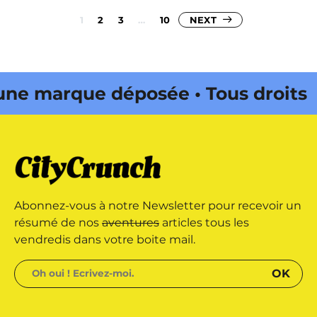
Pagination
1
2
3
…
10
NEXT
des
publications
marque déposée • Tous droits
 édité par Buena Onda Web •
marque déposée • Tous droits
Abonnez-vous à notre Newsletter pour recevoir un
 édité par Buena Onda Web •
résumé de nos
aventures
articles tous les
vendredis dans votre boite mail.