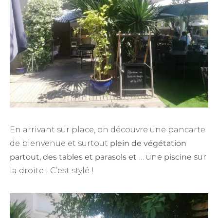
En arrivant sur place, on découvre une pancarte
de bienvenue et surtout
plein de végétation
partout, des tables et parasols et
… une
piscine
sur
la droite ! C’est stylé !