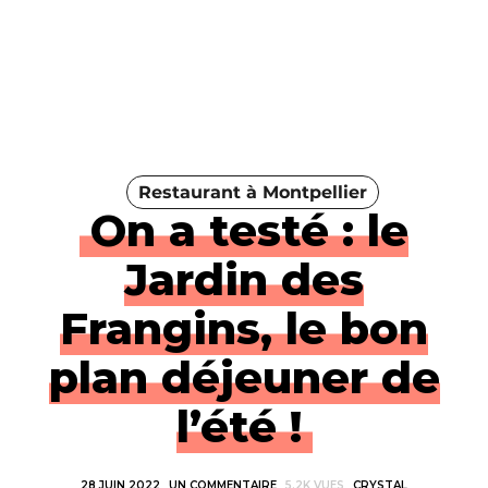
Restaurant à Montpellier
On a testé : le
Jardin des
Frangins, le bon
plan déjeuner de
l’été !
28 JUIN 2022
UN COMMENTAIRE
5.2K VUES
CRYSTAL