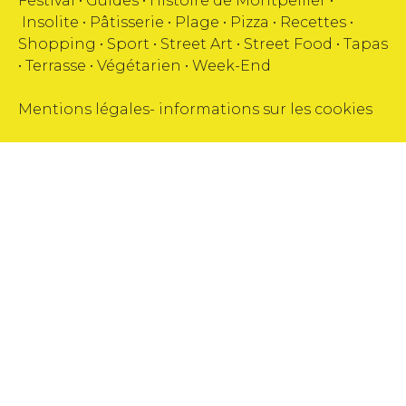
Festival
•
Guides
•
Histoire de Montpellier
•
Insolite
•
Pâtisserie
•
Plage
•
Pizza
•
Recettes
•
Shopping
•
Sport
•
Street Art
•
Street Food
•
Tapas
•
Terrasse
•
Végétarien
•
Week-End
Mentions légales
-
informations sur les cookies