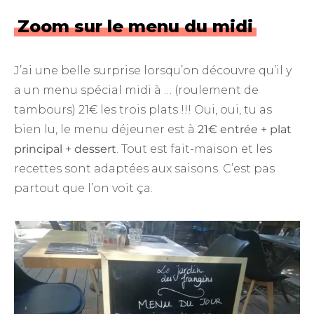
Zoom sur le menu du midi
J’ai une belle surprise lorsqu’on découvre qu’il y
a un menu spécial midi à … (roulement de
tambours) 21€ les trois plats !!! Oui, oui, tu as
bien lu, le menu déjeuner est à
21€ entrée + plat
principal + dessert
. Tout est fait-maison et les
recettes sont adaptées aux saisons. C’est pas
partout que l’on voit ça.