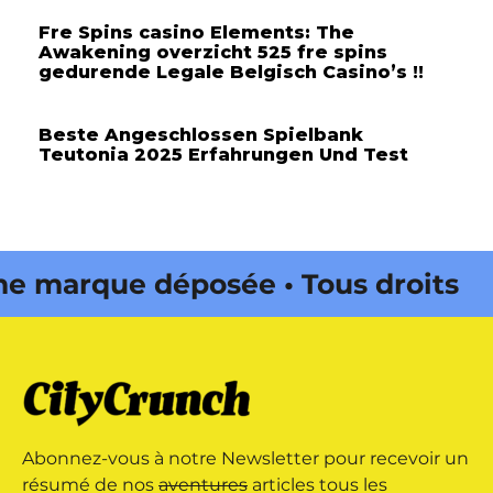
Fre Spins casino Elements: The
Awakening overzicht 525 fre spins
gedurende Legale Belgisch Casino’s !!
Beste Angeschlossen Spielbank
Teutonia 2025 Erfahrungen Und Test
arque déposée • Tous droits
édité par Buena Onda Web •
arque déposée • Tous droits
Abonnez-vous à notre Newsletter pour recevoir un
édité par Buena Onda Web •
résumé de nos
aventures
articles tous les