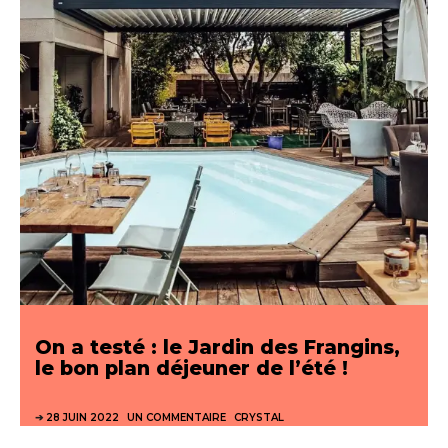
On a testé : le Jardin des Frangins,
le bon plan déjeuner de l’été !
28 JUIN 2022
UN COMMENTAIRE
CRYSTAL