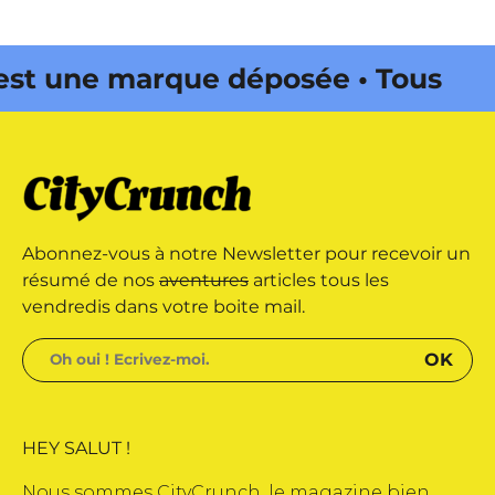
st une marque déposée • Tous
és • Magazine édité par Buena
ityCrunch est une marque
Abonnez-vous à notre Newsletter pour recevoir un
s droits réservés • Magazine
résumé de nos
aventures
articles tous les
vendredis dans votre boite mail.
ena Onda Web •
HEY SALUT !
Nous sommes CityCrunch, le magazine bien