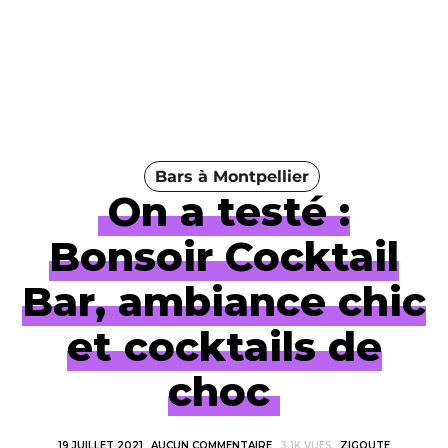
Bars à Montpellier
On a testé :
Bonsoir Cocktail
Bar, ambiance chic
et cocktails de
choc
19 JUILLET 2021
AUCUN COMMENTAIRE
3.1K VUES
ZIGOUTE