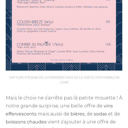
CAPTURE D’ÉCRAN DE LA PREMIÈRE PAGE DE LA CARTE, DISPONIBLE EN
LIGNE
Mais le choix ne s’arrête pas là petite mouette ! À
notre grande surprise, une belle offre de
vins
effervescents
mais aussi de
bières
, de
sodas
et de
boissons chaudes
vient s’ajouter à une offre de