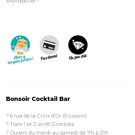
Montpellier !
Bonsoir Cocktail Bar
? 6 rue de la Croix d’Or (Ecusson)
? Tram 1 et 2, arrêt Comédie
? Ouvert du mardi au samedi de 11h à 01h