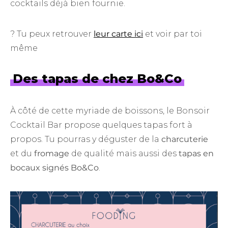
cocktails déjà bien fournie.
? Tu peux retrouver
leur carte ici
et voir par toi
même
Des tapas de chez Bo&Co
À côté de cette myriade de boissons, le Bonsoir
Cocktail Bar propose quelques tapas fort à
propos. Tu pourras y déguster de la
charcuterie
et du
fromage
de qualité mais aussi des
tapas en
bocaux signés Bo&Co
.