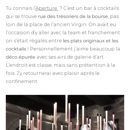
Tu connais l’
Aperture
? C’est un bar à cocktails
qui se trouve
rue des trésoriers de la bourse
, pas
loin de la place de l’ancien Virgin. On avait eu
l’occasion d’y aller avec la team et franchement
on s’était régalés entre
les plats originaux et les
cocktails
! Personnellement j’aime beaucoup la
déco épurée
avec ses airs de galerie d’art.
L’endroit est classe, mais sans prétention à la
fois. J’y retournerai avec plaisir après le
confinement.