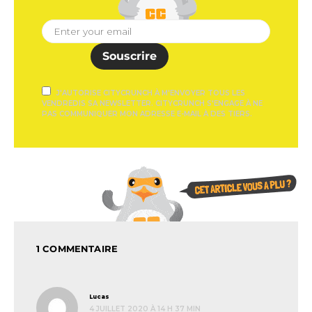
Souscrire
J'AUTORISE CITYCRUNCH À M'ENVOYER TOUS LES
VENDREDIS SA NEWSLETTER. CITYCRUNCH S'ENGAGE À NE
PAS COMMUNIQUER MON ADRESSE E-MAIL À DES TIERS.
1 COMMENTAIRE
dit :
Lucas
4 JUILLET 2020 À 14 H 37 MIN