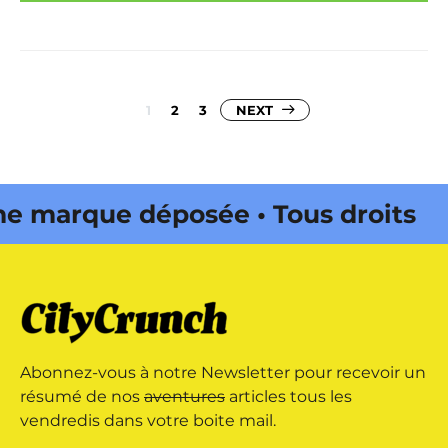
Pagination
1
2
3
NEXT
des
publications
marque déposée • Tous droits
 édité par Buena Onda Web •
marque déposée • Tous droits
Abonnez-vous à notre Newsletter pour recevoir un
 édité par Buena Onda Web •
résumé de nos
aventures
articles tous les
vendredis dans votre boite mail.