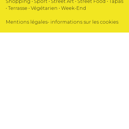
Shopping
•
Sport
•
Street Art
•
Street Food
•
Tapas
•
Terrasse
•
Végétarien
•
Week-End
Mentions légales
-
informations sur les cookies