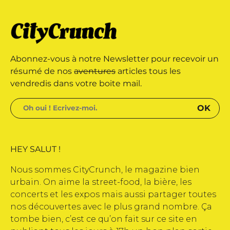
e édité par Buena Onda Web •
marque déposée • Tous droits
Abonnez-vous à notre Newsletter pour recevoir un
e édité par Buena Onda Web •
résumé de nos
aventures
articles tous les
vendredis dans votre boite mail.
HEY SALUT !
Nous sommes CityCrunch, le magazine bien
urbain. On aime la street-food, la bière, les
concerts et les expos mais aussi partager toutes
nos découvertes avec le plus grand nombre. Ça
tombe bien, c’est ce qu’on fait sur ce site en