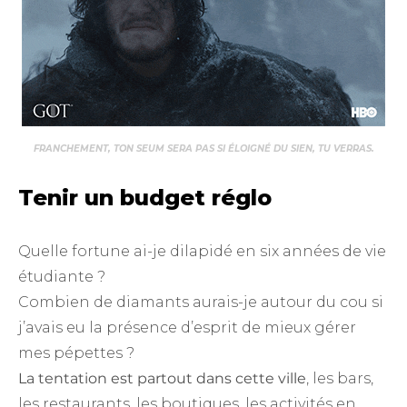
FRANCHEMENT, TON SEUM SERA PAS SI ÉLOIGNÉ DU SIEN, TU VERRAS.
Tenir un budget réglo
Quelle fortune ai-je dilapidé en six années de vie
étudiante ?
Combien de diamants aurais-je autour du cou si
j’avais eu la présence d’esprit de mieux gérer
mes pépettes ?
La tentation est partout dans cette ville
, les bars,
les restaurants, les boutiques, les activités en