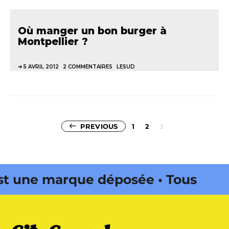
Où manger un bon burger à
Montpellier ?
5 AVRIL 2012
2 COMMENTAIRES
LESUD
Pagination
PREVIOUS
1
2
3
des
publications
 une marque déposée • Tous droits
azine édité par Buena Onda Web •