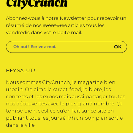
 une marque déposée • Tous droits
Abonnez-vous à notre Newsletter pour recevoir un
azine édité par Buena Onda Web •
résumé de nos
aventures
articles tous les
vendredis dans votre boite mail.
HEY SALUT !
Nous sommes CityCrunch, le magazine bien
urbain. On aime la street-food, la bière, les
concerts et les expos mais aussi partager toutes
nos découvertes avec le plus grand nombre. Ça
tombe bien, c’est ce qu’on fait sur ce site en
publiant tous les jours à 17h un bon plan sortie
dans la ville.