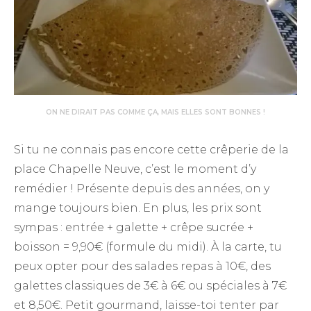
ON NE DIRAIT PAS COMME ÇA, MAIS ELLES SONT BONNES !
Si tu ne connais pas encore cette crêperie de la
place Chapelle Neuve, c’est le moment d’y
remédier ! Présente depuis des années, on y
mange toujours bien. En plus, les prix sont
sympas : entrée + galette + crêpe sucrée +
boisson = 9,90€ (formule du midi). À la carte, tu
peux opter pour des salades repas à 10€, des
galettes classiques de 3€ à 6€ ou spéciales à 7€
et 8,50€. Petit gourmand, laisse-toi tenter par