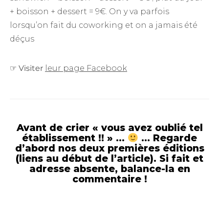
+ boisson + dessert = 9€. On y va parfois
lorsqu’on fait du coworking et on a jamais été
déçus
☞
Visiter
leur page Facebook
Avant de crier « vous avez oublié tel
établissement !! » …
… Regarde
d’abord nos deux premières éditions
(liens au début de l’article). Si fait et
adresse absente, balance-la en
commentaire !