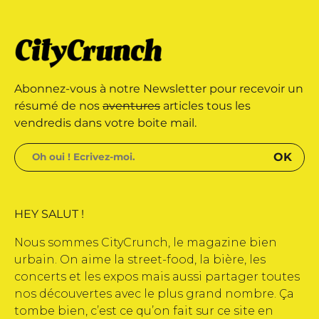
 édité par Buena Onda Web •
marque déposée • Tous droits
Abonnez-vous à notre Newsletter pour recevoir un
 édité par Buena Onda Web •
résumé de nos
aventures
articles tous les
vendredis dans votre boite mail.
HEY SALUT !
Nous sommes CityCrunch, le magazine bien
urbain. On aime la street-food, la bière, les
concerts et les expos mais aussi partager toutes
nos découvertes avec le plus grand nombre. Ça
tombe bien, c’est ce qu’on fait sur ce site en