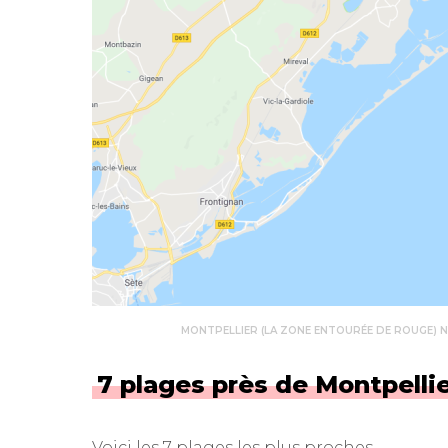
MONTPELLIER (LA ZONE ENTOURÉE DE ROUGE) N’A
7 plages près de Montpelli
Voici les 7 plages les plus proches.