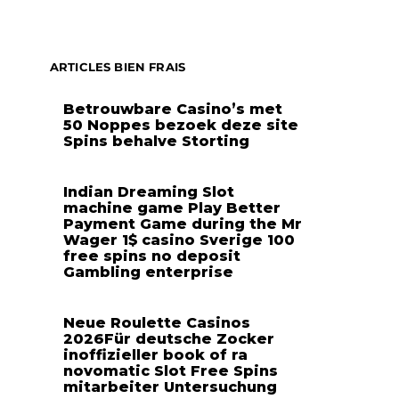
ARTICLES BIEN FRAIS
Betrouwbare Casino’s met
50 Noppes bezoek deze site
Spins behalve Storting
Indian Dreaming Slot
machine game Play Better
Payment Game during the Mr
Wager 1$ casino Sverige 100
free spins no deposit
Gambling enterprise
Neue Roulette Casinos
2026Für deutsche Zocker
inoffizieller book of ra
novomatic Slot Free Spins
mitarbeiter Untersuchung