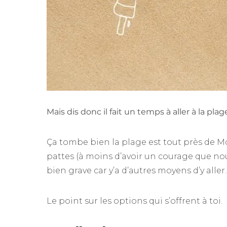
Mais dis donc il fait un temps à aller à la plag
Ça tombe bien la plage est tout près de Mon
pattes (à moins d’avoir un courage que no
bien grave car y’a d’autres moyens d’y alle
Le point sur les options qui s’offrent à toi.