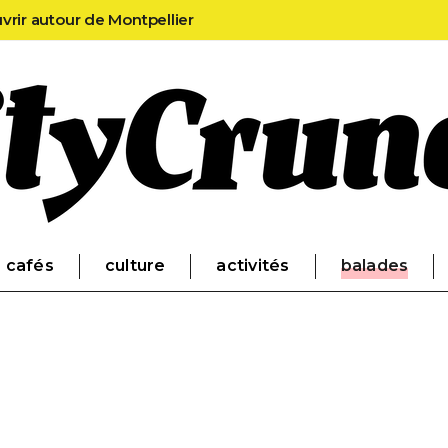
uvrir autour de Montpellier
cafés
culture
activités
balades