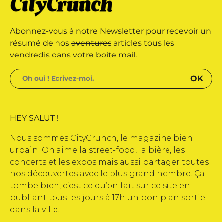
 marque déposée • Tous droits
Abonnez-vous à notre Newsletter pour recevoir un
e édité par Buena Onda Web •
résumé de nos
aventures
articles tous les
vendredis dans votre boite mail.
HEY SALUT !
Nous sommes CityCrunch, le magazine bien
urbain. On aime la street-food, la bière, les
concerts et les expos mais aussi partager toutes
nos découvertes avec le plus grand nombre. Ça
tombe bien, c’est ce qu’on fait sur ce site en
publiant tous les jours à 17h un bon plan sortie
dans la ville.