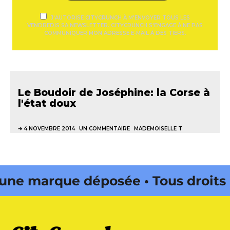
J'AUTORISE CITYCRUNCH À M'ENVOYER TOUS LES
VENDREDIS SA NEWSLETTER. CITYCRUNCH S'ENGAGE À NE PAS
COMMUNIQUER MON ADRESSE E-MAIL À DES TIERS.
Le Boudoir de Joséphine: la Corse à
l'état doux
4 NOVEMBRE 2014
UN COMMENTAIRE
MADEMOISELLE T
 marque déposée • Tous droits
e édité par Buena Onda Web •