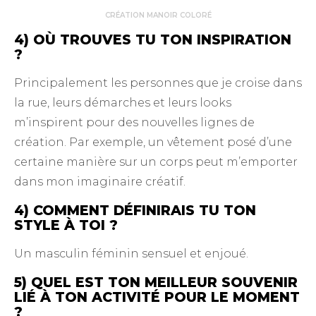
CRÉATION MANOIR COLORÉ
4) OÙ TROUVES TU TON INSPIRATION
?
Principalement les personnes que je croise dans
la rue, leurs démarches et leurs looks
m’inspirent pour des nouvelles lignes de
création. Par exemple, un vêtement posé d’une
certaine manière sur un corps peut m’emporter
dans mon imaginaire créatif.
4) COMMENT DÉFINIRAIS TU TON
STYLE À TOI ?
Un masculin féminin sensuel et enjoué.
5) QUEL EST TON MEILLEUR SOUVENIR
LIÉ À TON ACTIVITÉ POUR LE MOMENT
?