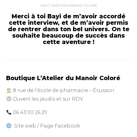
HAUT CRÉATION MANOIR COLORÉ
Merci à toi Bayi de m’avoir accordé
cette interview, et de m’avoir permis
de rentrer dans ton bel univers. On te
souhaite beaucoup de succès dans
cette aventure !
Boutique L’Atelier du Manoir Coloré
8 rue de l’école de pharmacie – Écusson
Ouvert les jeudis et sur RDV
06 43 90 26 29
Site web
/
Page Facebook