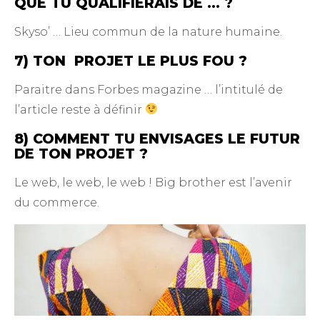
QUE TU QUALIFIERAIS DE … ?
Skyso’ … Lieu commun de la nature humaine.
7) TON PROJET LE PLUS FOU ?
Paraitre dans Forbes magazine … l’intitulé de
l’article reste à définir
8) COMMENT TU ENVISAGES LE FUTUR
DE TON PROJET ?
Le web, le web, le web ! Big brother est l’avenir
du commerce.