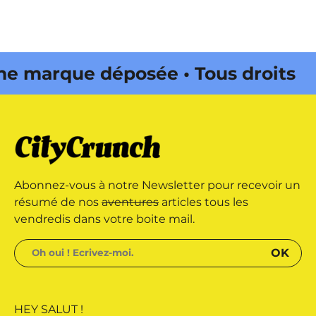
marque déposée • Tous droits
 édité par Buena Onda Web •
marque déposée • Tous droits
Abonnez-vous à notre Newsletter pour recevoir un
 édité par Buena Onda Web •
résumé de nos
aventures
articles tous les
vendredis dans votre boite mail.
HEY SALUT !