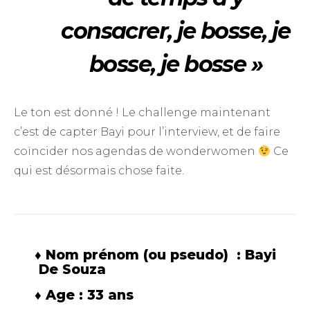
consacrer, je bosse, je
bosse,
je bosse »
Le ton est donné ! Le challenge maintenant
c’est de capter Bayi pour l’interview, et de faire
coïncider nos agendas de wonderwomen
Ce
qui est désormais chose faite.
♦ Nom prénom (ou pseudo) : Bayi
De Souza
♦ Age : 33 ans