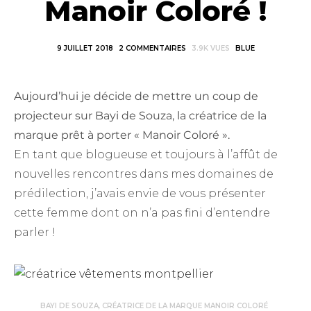
Manoir Coloré !
9 JUILLET 2018
2 COMMENTAIRES
3.9K VUES
BLUE
Aujourd’hui je décide de mettre un coup de
projecteur sur Bayi de Souza, la créatrice de la
marque prêt à porter « Manoir Coloré ».
En tant que blogueuse et toujours à l’affût de
nouvelles rencontres dans mes domaines de
prédilection, j’avais envie de vous présenter
cette femme dont on n’a pas fini d’entendre
parler !
BAYI DE SOUZA, CRÉATRICE DE LA MARQUE MANOIR COLORÉ