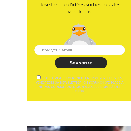
dose hebdo d'idées sorties tous les
vendredis
Souscrire
J'AUTORISE CITYCRUNCH À M'ENVOYER TOUS LES
VENDREDIS SA NEWSLETTER. CITYCRUNCH S'ENGAGE À
NE PAS COMMUNIQUER MON ADRESSE E-MAIL À DES
TIERS.