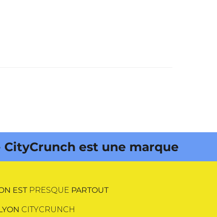
nch est une marque déposée •
ON EST
PRESQUE
PARTOUT
LYON
CITYCRUNCH