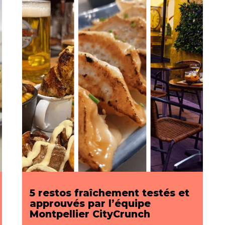
5 restos fraîchement testés et
approuvés par l’équipe
Montpellier CityCrunch