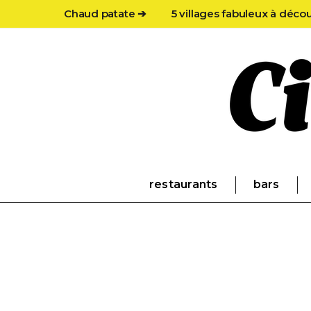
Chaud patate ➔
5 villages fabuleux à déco
restaurants
bars