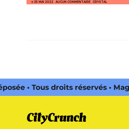
25 MAI 2022
AUCUN COMMENTAIRE
CRYSTAL
ous droits réservés • Magazine é
 par Buena Onda Web •