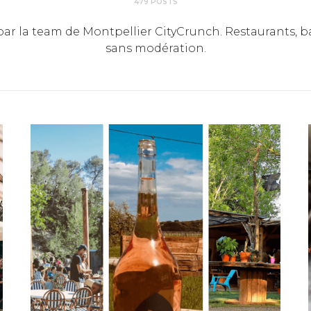
479 POSTS
par la team de Montpellier CityCrunch. Restaurants, ba
sans modération.