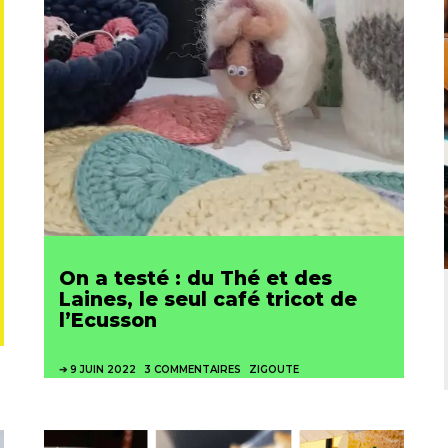
On a testé : du Thé et des
Laines, le seul café tricot de
l’Ecusson
9 JUIN 2022
3 COMMENTAIRES
ZIGOUTE