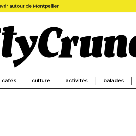
uvrir autour de Montpellier
cafés
culture
activités
balades