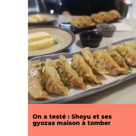
On a testé : Shoyu et ses
gyozas maison à tomber