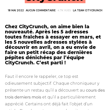
18 MAI 2022
AUCUN COMMENTAIRE
4.7K VUES
LA TEAM CITYCRUNCH
Chez CityCrunch, on aime bien la
nouveauté. Après les
5 adresses
toutes fraîches à essayer en mars
, et
les 5 nouvelles adresses stylées à
découvrir en avril
, on a eu envie de
faire un petit récap des dernières
pépites dénichées par l’équipe
CityCrunch. C’est parti !
Faut il encore le rappeler, ce top est
odieusement subjectif. Chaque chroniqueur y
présente un restau qu’il a découvert au
cours des
trois derniers mois
et qu’il a particulièrement
apprécié. Certains ont déjà fait l’objet d’un