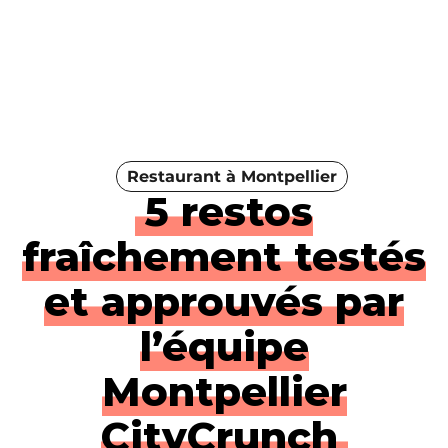
Restaurant à Montpellier
5 restos
fraîchement testés
et approuvés par
l’équipe
Montpellier
CityCrunch