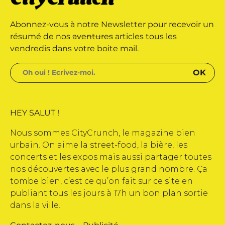
marque déposée • Tous droits
Abonnez-vous à notre Newsletter pour recevoir un
 édité par Buena Onda Web •
résumé de nos
aventures
articles tous les
vendredis dans votre boite mail.
HEY SALUT !
Nous sommes CityCrunch, le magazine bien
urbain. On aime la street-food, la bière, les
concerts et les expos mais aussi partager toutes
nos découvertes avec le plus grand nombre. Ça
tombe bien, c’est ce qu’on fait sur ce site en
publiant tous les jours à 17h un bon plan sortie
dans la ville.