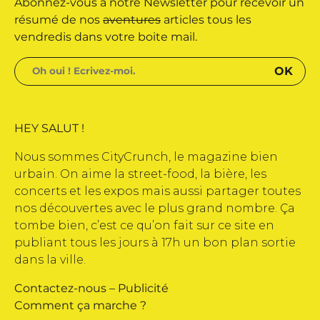
Abonnez-vous à notre Newsletter pour recevoir un
 édité par Buena Onda Web •
résumé de nos
aventures
articles tous les
vendredis dans votre boite mail.
HEY SALUT !
Nous sommes CityCrunch, le magazine bien
urbain. On aime la street-food, la bière, les
concerts et les expos mais aussi partager toutes
nos découvertes avec le plus grand nombre. Ça
tombe bien, c’est ce qu’on fait sur ce site en
publiant tous les jours à 17h un bon plan sortie
dans la ville.
Contactez-nous
–
Publicité
Comment ça marche ?