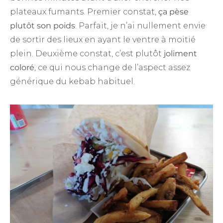
plateaux fumants. Premier constat,
ça pèse
plutôt son poids
. Parfait, je n’ai nullement envie
de sortir des lieux en ayant le ventre à moitié
plein. Deuxième constat, c’est plutôt
joliment
coloré
, ce qui nous change de l’aspect assez
générique du kebab habituel.