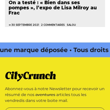
On a testé : « Bien dans ses
pompes », l’expo de Lisa Milroy au
Frac
30 SEPTEMBRE 2021
2 COMMENTAIRES
SALOU
ne marque déposée • Tous droits
ine édité par Buena Onda Web •
ne marque déposée • Tous droits
Abonnez-vous à notre Newsletter pour recevoir un
ine édité par Buena Onda Web •
résumé de nos
aventures
articles tous les
vendredis dans votre boite mail.