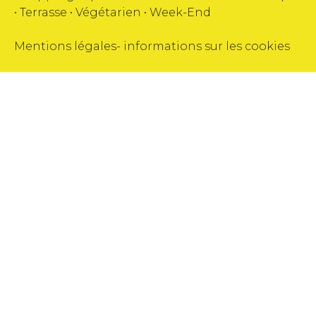
•
Terrasse
•
Végétarien
•
Week-End
Mentions légales
-
informations sur les cookies