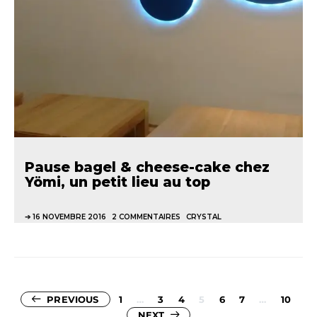
Pause bagel & cheese-cake chez
Yömi, un petit lieu au top
16 NOVEMBRE 2016
2 COMMENTAIRES
CRYSTAL
Pagination
PREVIOUS
1
…
3
4
5
6
7
…
10
NEXT