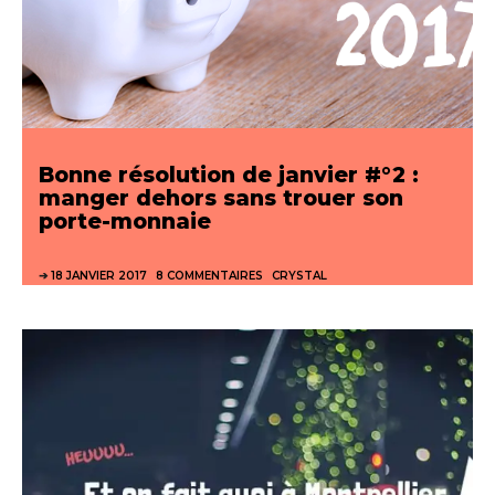
Bonne résolution de janvier #°2 :
manger dehors sans trouer son
porte-monnaie
18 JANVIER 2017
8 COMMENTAIRES
CRYSTAL