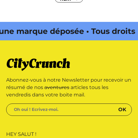
des
publications
 marque déposée • Tous droits
e édité par Buena Onda Web •
 marque déposée • Tous droits
Abonnez-vous à notre Newsletter pour recevoir un
e édité par Buena Onda Web •
résumé de nos
aventures
articles tous les
vendredis dans votre boite mail.
HEY SALUT !