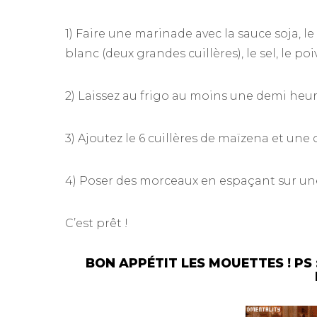
1) Faire une marinade avec la sauce soja, le
blanc (deux grandes cuillères), le sel, le poi
2) Laissez au frigo au moins une demi heur
3) Ajoutez le 6 cuillères de maïzena et une 
4) Poser des morceaux en espaçant sur une
C’est prêt !
BON APPÉTIT LES MOUETTES ! PS