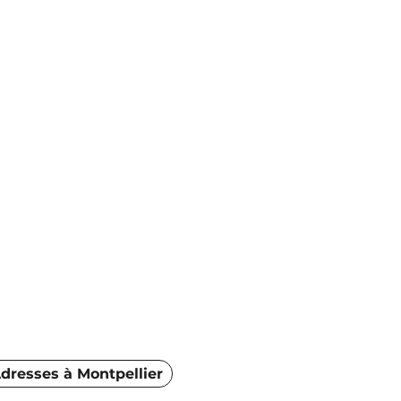
dresses à Montpellier