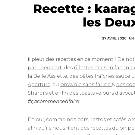
Recette : kaara
les Deu
27 AVRIL 2020
UN
Il pleut des recettes en ce moment
! De not
par Théod’art
, des
rillettes maison façon
la Belle Assiette
, des
pâtes fraîches sauce 
Aperture,
du
brownie sans farine
&
des coo
Sharqi’s
et enfin des
toasts velours d’avoca
#çacommenceàfaire
Eh oui, comme nos bars, restos et cafés p
afin qu’ils nous filent des recettes qu’on