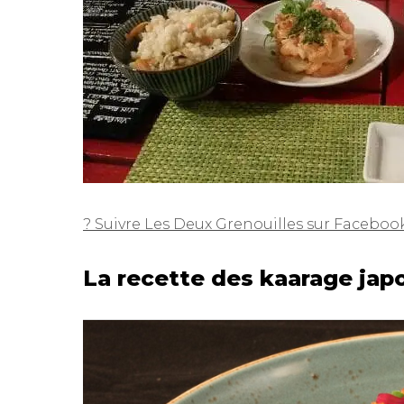
? Suivre Les Deux Grenouilles sur Faceboo
La recette des kaarage japo