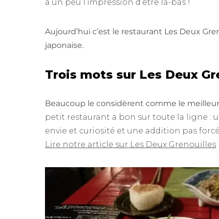
a un peu l’impression d’être là-bas !
Aujourd’hui c’est le restaurant Les Deux Gre
japonaise.
Trois mots sur Les Deux Gr
Beaucoup le considèrent comme le meilleur 
petit restaurant a bon sur toute la ligne : 
envie et curiosité et une addition pas forcé
Lire notre article sur Les Deux Grenouilles