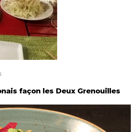
k
nais façon les Deux Grenouilles