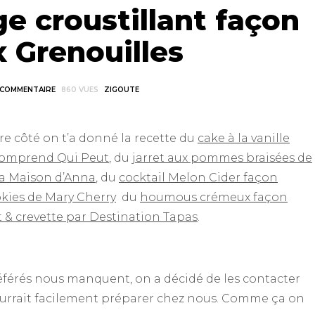
ge croustillant façon
x Grenouilles
 COMMENTAIRE
860 VUES
ZIGOUTE
re côté on t’a donné la recette du
cake à la vanille
 Comprend Qui Peut
,
du
jarret aux pommes braisées de
La Maison d’Anna
, du
cocktail Melon Cider façon
kies de Mary Cherry
du
houmous crémeux façon
t & crevette par Destination Tapas
.
référés nous manquent, on a décidé de les contacter
 pourrait facilement préparer chez nous. Comme ça on