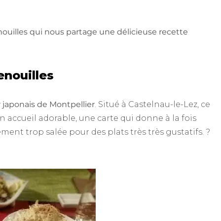
nouilles qui nous partage une délicieuse recette
enouilles
japonais de Montpellier
. Situé à Castelnau-le-Lez, ce
un accueil adorable, une carte qui donne à la fois
ment trop salée pour des plats très très gustatifs. ?