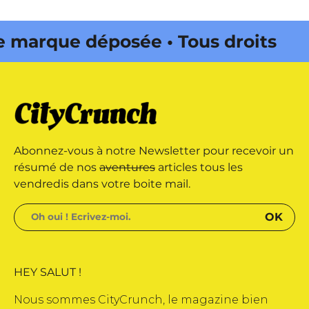
arque déposée • Tous droits
 édité par Buena Onda Web •
arque déposée • Tous droits
Abonnez-vous à notre Newsletter pour recevoir un
 édité par Buena Onda Web •
résumé de nos
aventures
articles tous les
vendredis dans votre boite mail.
HEY SALUT !
Nous sommes CityCrunch, le magazine bien