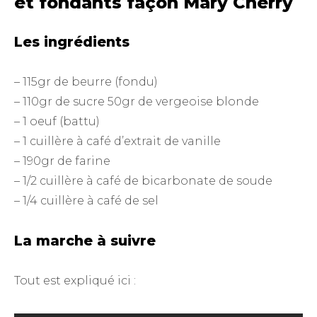
et fondants façon Mary Cherry
Les ingrédients
– 115gr de beurre (fondu)
– 110gr de sucre 50gr de vergeoise blonde
– 1 oeuf (battu)
– 1 cuillère à café d’extrait de vanille
– 190gr de farine
– 1/2 cuillère à café de bicarbonate de soude
– 1/4 cuillère à café de sel
La marche à suivre
Tout est expliqué ici :