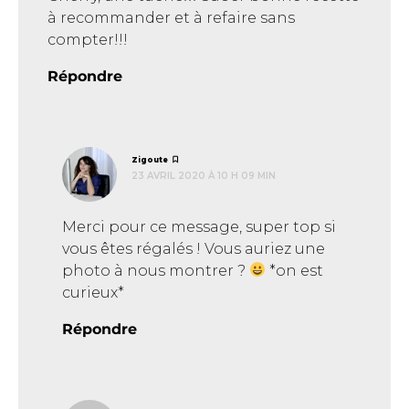
à recommander et à refaire sans
compter!!!
Répondre
dit :
Zigoute
23 AVRIL 2020 À 10 H 09 MIN
Merci pour ce message, super top si
vous êtes régalés ! Vous auriez une
photo à nous montrer ?
*on est
curieux*
Répondre