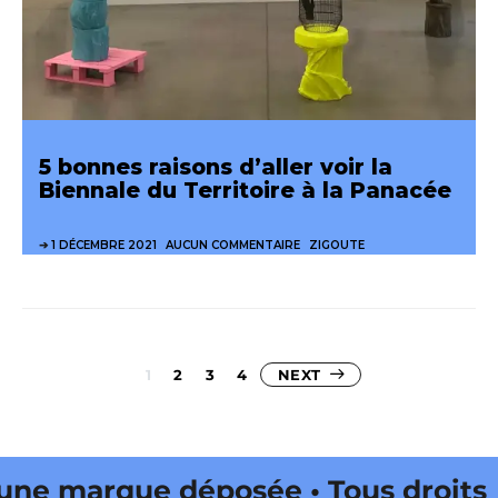
5 bonnes raisons d’aller voir la
Biennale du Territoire à la Panacée
1 DÉCEMBRE 2021
AUCUN COMMENTAIRE
ZIGOUTE
Pagination
1
2
3
4
NEXT
des
publications
 marque déposée • Tous droits