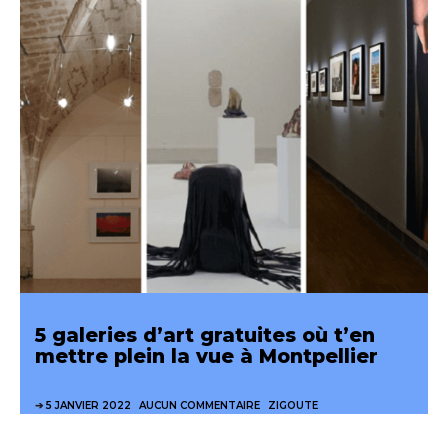
5 galeries d’art gratuites où t’en
mettre plein la vue à Montpellier
5 JANVIER 2022
AUCUN COMMENTAIRE
ZIGOUTE