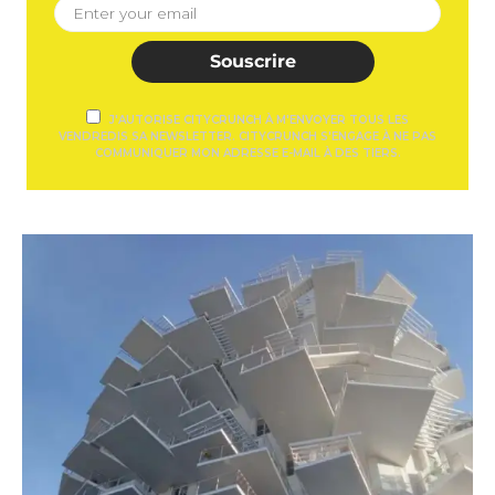
Souscrire
J'AUTORISE CITYCRUNCH À M'ENVOYER TOUS LES
VENDREDIS SA NEWSLETTER. CITYCRUNCH S'ENGAGE À NE PAS
COMMUNIQUER MON ADRESSE E-MAIL À DES TIERS.