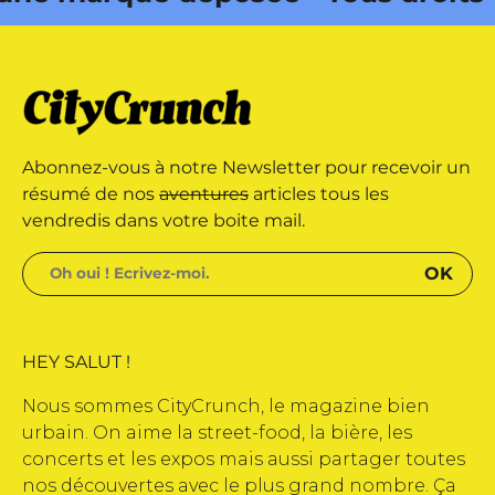
e édité par Buena Onda Web •
 marque déposée • Tous droits
Abonnez-vous à notre Newsletter pour recevoir un
e édité par Buena Onda Web •
résumé de nos
aventures
articles tous les
vendredis dans votre boite mail.
HEY SALUT !
Nous sommes CityCrunch, le magazine bien
urbain. On aime la street-food, la bière, les
concerts et les expos mais aussi partager toutes
nos découvertes avec le plus grand nombre. Ça