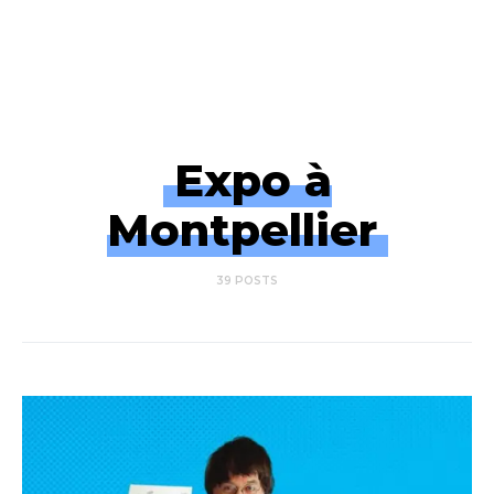
Expo à
Montpellier
39 POSTS