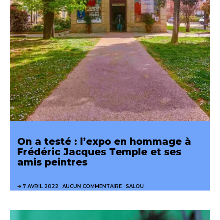
On a testé : l’expo en hommage à
Frédéric Jacques Temple et ses
amis peintres
7 AVRIL 2022
AUCUN COMMENTAIRE
SALOU