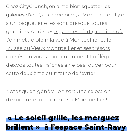
Chez CityCrunch, on aime bien squatter les
galeries d’art.
Ça tombe bien, à Montpellier il y en
a un paquet et elles sont presque toutes
gratuites. Après les
5 galeries d’art gratuites où
t’en mettre plein la vue à Montpellier
et le
Musée du Vieux Montpellier et ses trésors
cachés
, on vous a pondu un petit florilège
d’expos toutes fraîches à ne pas louper pour
cette deuxième quinzaine de février.
Notez qu’en général on sort une sélection
d’
expos
une fois par mois à Montpellier !
« Le soleil grille, les merguez
brillent » à l’espace Saint-Ravy