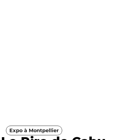
Expo à Montpellier