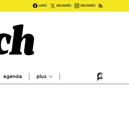
LIKES
ABONNÉS
ABONNÉS
agenda
plus