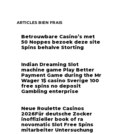
ARTICLES BIEN FRAIS
Betrouwbare Casino’s met
50 Noppes bezoek deze site
Spins behalve Storting
Indian Dreaming Slot
machine game Play Better
Payment Game during the Mr
Wager 1$ casino Sverige 100
free spins no deposit
Gambling enterprise
Neue Roulette Casinos
2026Für deutsche Zocker
inoffizieller book of ra
novomatic Slot Free Spins
mitarbeiter Untersuchung