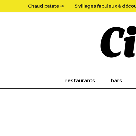
Chaud patate ➔
5 villages fabuleux à déco
restaurants
bars