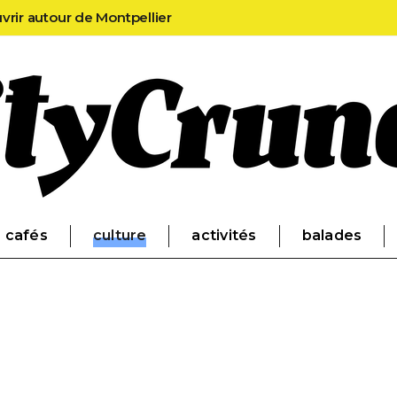
uvrir autour de Montpellier
cafés
culture
activités
balades