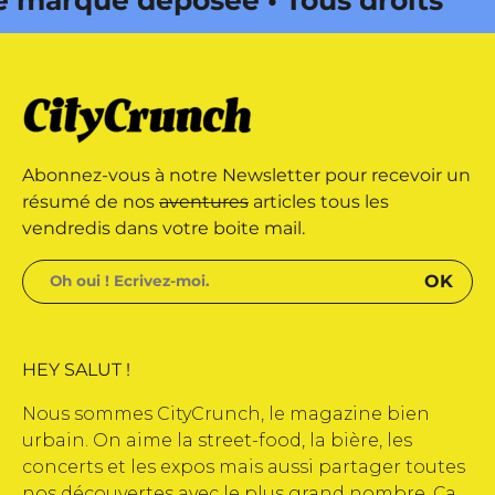
édité par Buena Onda Web •
arque déposée • Tous droits
Abonnez-vous à notre Newsletter pour recevoir un
édité par Buena Onda Web •
résumé de nos
aventures
articles tous les
vendredis dans votre boite mail.
HEY SALUT !
Nous sommes CityCrunch, le magazine bien
urbain. On aime la street-food, la bière, les
concerts et les expos mais aussi partager toutes
nos découvertes avec le plus grand nombre. Ça