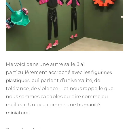
Me voici dans une autre salle. J’ai
particulièrement accroché avec les
figurines
plastiques
, qui parlent d’universalité, de
tolérance, de violence … et nous rappelle que
nous sommes capables du pire comme du
meilleur. Un peu comme une
humanité
miniature.