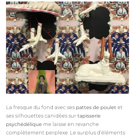
La fresque du fond avec ses
pattes de poulet
et
ses silhouettes canidées sur
tapisserie
psychédélique
me laisse en revanche
complètement perplexe. Le surplus d’éléments