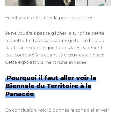
Eeeet je vais m’arrêter là pour les photos.
Je ne voudrais pas te gâcher la surprise petite
mouette. En tous cas, comme je te l’ai dit plus
haut, sache que ce que tu vois là est vraiment
peu comparé à la quantité d’œuvres sur place !
Cette expo est
vraiment riche et variée.
Pourquoi il faut aller voir la
Biennale du Territoire à la
Panacée
En conclusion, voici 5 bonnes raisons d’aller voir