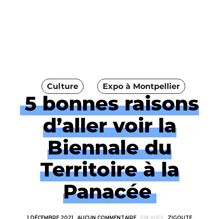
Culture
Expo à Montpellier
5 bonnes raisons
d’aller voir la
Biennale du
Territoire à la
Panacée
1 DÉCEMBRE 2021
AUCUN COMMENTAIRE
518 VUES
ZIGOUTE