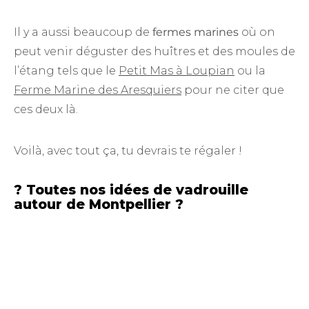
Il y a aussi beaucoup de
fermes marines
où on
peut venir déguster des huîtres et des moules de
l’étang tels que le
Petit Mas à Loupian
ou la
Ferme Marine des Aresquiers
pour ne citer que
ces deux là.
Voilà, avec tout ça, tu devrais te régaler !
? Toutes nos idées de vadrouille
autour de Montpellier
?