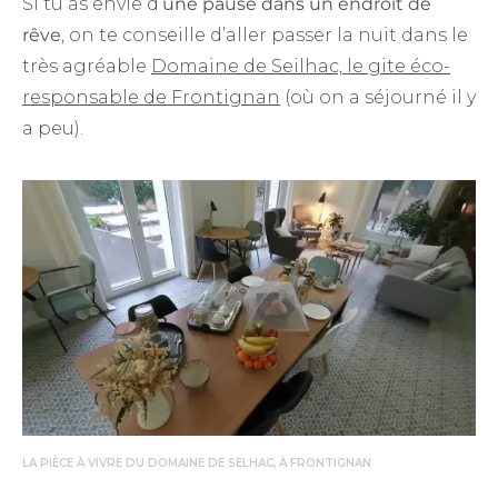
Si tu as envie d’
une pause dans un endroit de
rêve
, on te conseille d’aller passer la nuit dans le
très agréable
Domaine de Seilhac, le gite éco-
responsable de Frontignan
(où on a séjourné il y
a peu).
LA PIÈCE À VIVRE DU DOMAINE DE SELHAC, À FRONTIGNAN