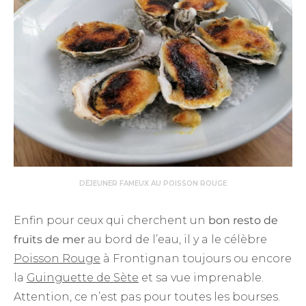
DÉJEUNER FAMEUX AU POISSON ROUGE
Enfin pour ceux qui cherchent un
bon resto de
fruits de mer
au bord de l’eau, il y a le célèbre
Poisson Rouge
à Frontignan toujours ou encore
la
Guinguette de Sète
et sa vue imprenable.
Attention, ce n’est pas pour toutes les bourses.