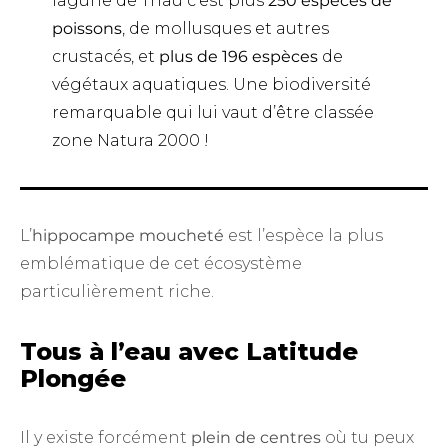
lagune de Thau c’est plus
250 espèces de
poissons
, de mollusques et autres
crustacés, et
plus de 196 espèces
de
végétaux aquatiques. Une biodiversité
remarquable qui lui vaut d’être classée
zone
Natura 2000 !
L’
hippocampe moucheté
est l’espèce la plus
emblématique de cet écosystème
particulièrement riche.
Tous à l’eau avec Latitude
Plongée
Il y existe forcément
plein de centres
où tu peux