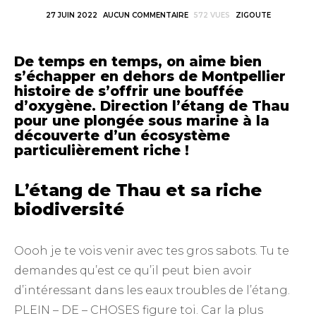
27 JUIN 2022
AUCUN COMMENTAIRE
572 VUES
ZIGOUTE
De temps en temps, on aime bien
s’échapper en dehors de Montpellier
histoire de s’offrir une bouffée
d’oxygène. Direction l’étang de Thau
pour une plongée sous marine à la
découverte d’un écosystème
particulièrement riche !
L’étang de Thau et sa riche
biodiversité
Oooh je te vois venir avec tes gros sabots. Tu te
demandes qu’est ce qu’il peut bien avoir
d’intéressant dans les eaux troubles de l’étang.
PLEIN – DE – CHOSES figure toi. Car la plus