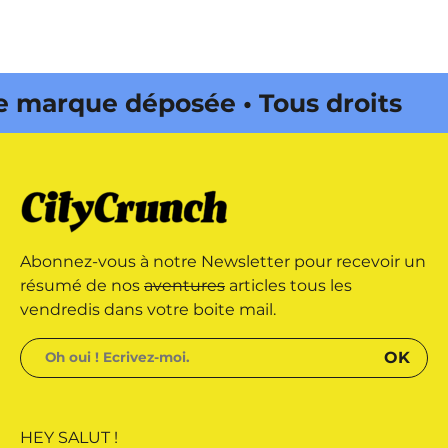
arque déposée • Tous droits
édité par Buena Onda Web •
arque déposée • Tous droits
Abonnez-vous à notre Newsletter pour recevoir un
édité par Buena Onda Web •
résumé de nos
aventures
articles tous les
vendredis dans votre boite mail.
HEY SALUT !