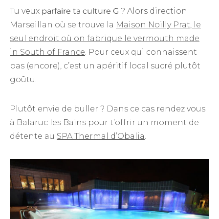
Tu veux
parfaire ta culture G
? Alors direction
Marseillan où se trouve la
Maison Noilly Prat, le
seul endroit où on fabrique le vermouth made
in South of France
. Pour ceux qui connaissent
pas (encore), c’est un apéritif local sucré plutôt
goûtu.
Plutôt envie de buller ? Dans ce cas rendez vous
à Balaruc les Bains pour t’offrir un moment de
détente au
SPA Thermal d’Obalia
.