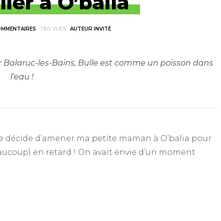
ller à O’balia
OMMENTAIRES
780 VUES
AUTEUR INVITÉ
ur Balaruc-les-Bains, Bulle est comme un poisson dans
l’eau !
, je décide d’amener ma petite maman à O’balia pour
aucoup) en retard ! On avait envie d’un moment
!