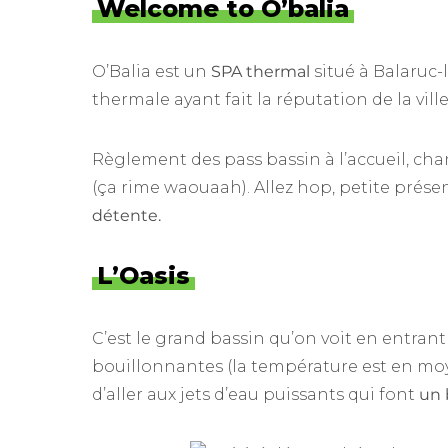
Welcome to O’balia
O’Balia est un
SPA thermal
situé à Balaruc-
thermale ayant fait la réputation de la ville
Règlement des pass bassin à l’accueil, chan
(ça rime waouaah). Allez hop, petite prés
détente.
L’Oasis
C’est le grand bassin qu’on voit en entran
bouillonnantes (la température est en m
d’aller aux jets d’eau puissants qui font
un 