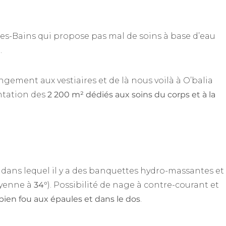
les-Bains qui propose pas mal de soins à base d’eau
.
gement aux vestiaires et de là nous voilà à O’balia
entation des
2 200 m² dédiés aux soins du corps et à la
t dans lequel il y a des banquettes hydro-massantes et
oyenne à
34°
). Possibilité de nage à contre-courant et
bien fou aux épaules et dans le dos
.