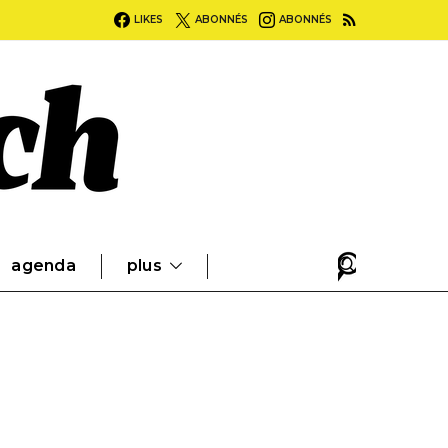
LIKES
ABONNÉS
ABONNÉS
agenda
plus