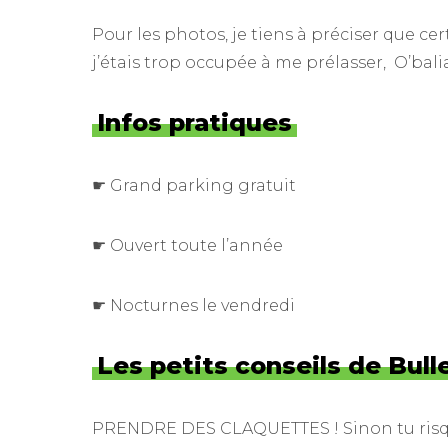
Pour les photos, je tiens à préciser que 
j’étais trop occupée à me prélasser, O’bali
Infos pratiques
☛ Grand parking gratuit
☛ Ouvert toute l’année
☛ Nocturnes le vendredi
Les petits conseils de Bull
PRENDRE DES CLAQUETTES ! Sinon tu risque