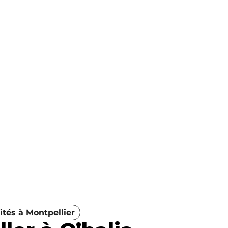
ités à Montpellier