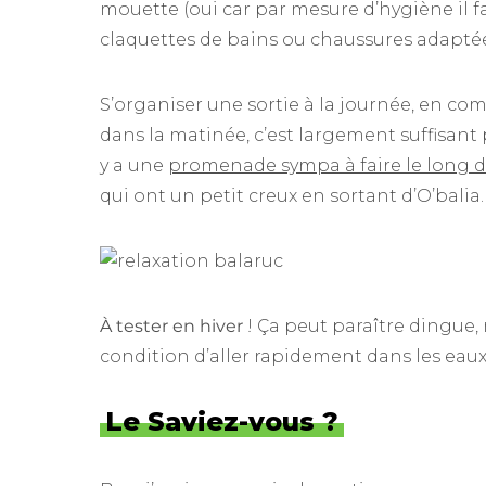
mouette (oui car par mesure d’hygiène il fa
claquettes de bains ou chaussures adaptées
S’organiser une sortie à la journée, en c
dans la matinée, c’est largement suffisant 
y a une
promenade sympa à faire le long d
qui ont un petit creux en sortant d’O’balia.
À tester en hiver
! Ça peut paraître dingue, m
condition d’aller rapidement dans les eau
Le Saviez-vous ?