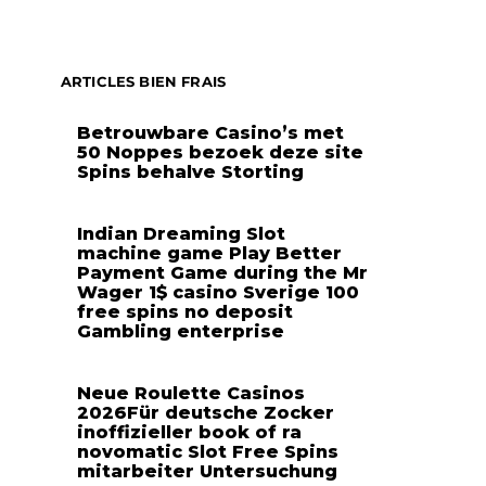
ARTICLES BIEN FRAIS
Betrouwbare Casino’s met
50 Noppes bezoek deze site
Spins behalve Storting
Indian Dreaming Slot
machine game Play Better
Payment Game during the Mr
Wager 1$ casino Sverige 100
free spins no deposit
Gambling enterprise
Neue Roulette Casinos
2026Für deutsche Zocker
inoffizieller book of ra
novomatic Slot Free Spins
mitarbeiter Untersuchung