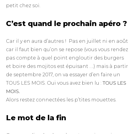
petit chez soi.
C’est quand le prochain apéro ?
Car il y en aura d’autres ! Pas en juillet ni en août
car il faut bien qu’on se repose (vous vous rendez
pas compte à quel point engloutir des burgers
et boire des mojitos est épuisant ….) mais à partir
de septembre 2017, on va essayer d’en faire un
TOUS LES MOIS. Oui vous avez bien lu :
TOUS LES
MOIS.
Alors restez connectées les p’tites mouettes.
Le mot de la fin