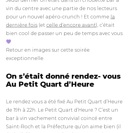
Jeudi dernier on était dans un chouette bar à
vin du centre avec une partie de nos lecteurs
pour un nouvel apéro-crunch ! Et comme
la
dernière fois
(et
celle d’encore avant
), c’était
bien cool de passer un peu de temps avec vous
Retour en images sur cette soirée
exceptionnelle.
On s’était donné rendez- vous
Au Petit Quart d’Heure
Le rendez vous a été fixé Au Petit Quart d’Heure
de 19h à 22h. Le Petit Quart d’Heure ? C’est un
bar à vin vachement convivial coincé entre
Saint-Roch et la Préfecture qu’on aime bien (il