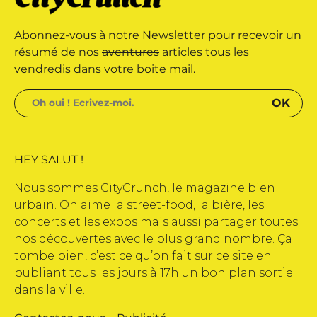
rque déposée • Tous droits
Abonnez-vous à notre Newsletter pour recevoir un
édité par Buena Onda Web •
résumé de nos
aventures
articles tous les
vendredis dans votre boite mail.
HEY SALUT !
Nous sommes CityCrunch, le magazine bien
urbain. On aime la street-food, la bière, les
concerts et les expos mais aussi partager toutes
nos découvertes avec le plus grand nombre. Ça
tombe bien, c’est ce qu’on fait sur ce site en
publiant tous les jours à 17h un bon plan sortie
dans la ville.