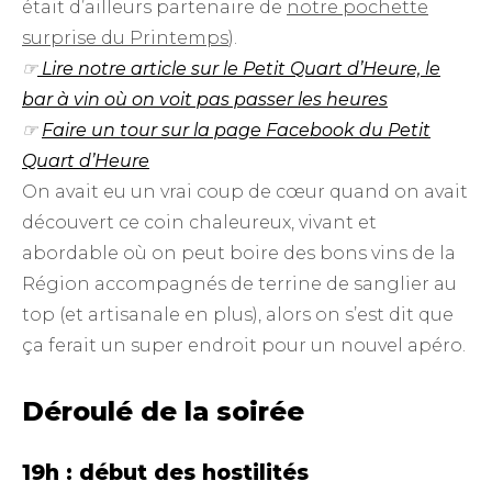
était d’ailleurs partenaire de
notre pochette
surprise du Printemps
).
☞
Lire notre article sur le Petit Quart d’Heure, le
bar à vin où on voit pas passer les heures
☞
Faire un tour sur la page Facebook du Petit
Quart d’Heure
On avait eu un vrai coup de cœur quand on avait
découvert ce coin chaleureux, vivant et
abordable où on peut boire des bons vins de la
Région accompagnés de terrine de sanglier au
top (et artisanale en plus), alors on s’est dit que
ça ferait un super endroit pour un nouvel apéro.
Déroulé de la soirée
19h : début des hostilités