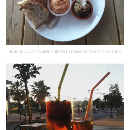
HUMOUS, CAVIAR D’AUBERGINE, PESTO ROSSO ET PAIN (FAIT-MAISON !)