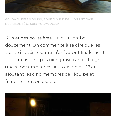
GOUDA AU PESTO ROSSO, TOME AUX FLEURS … ON FAIT DANS
L’ORIGINALITÉ CE SOIR !
©HUNGRYBOX
20h et des poussières
: La nuit tombe
doucement. On commence à se dire que les
trente invités restants n’arriveront finalement
pas … mais c’est pas bien grave car ici il règne
une super ambiance ! Au total on est 17 en
ajoutant les cinq membres de l’équipe et
franchement on est bien.