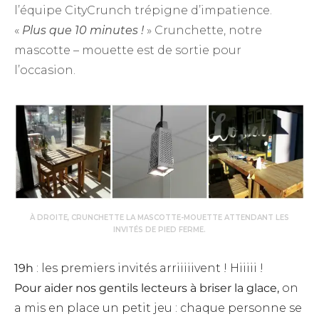
l’équipe CityCrunch trépigne d’impatience.
«
Plus que 10 minutes !
» Crunchette, notre
mascotte – mouette est de sortie pour
l’occasion.
À DROITE, CRUNCHETTE LA MASCOTTE-MOUETTE ATTENDANT LES
INVITÉS DE PIED FERME.
19h
: les premiers invités arriiiiivent ! Hiiiii !
Pour aider nos gentils lecteurs à briser la glace,
on
a mis en place un petit jeu : chaque personne se