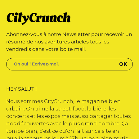
édité par Buena Onda Web •
arque déposée • Tous droits
Abonnez-vous à notre Newsletter pour recevoir un
édité par Buena Onda Web •
résumé de nos
aventures
articles tous les
vendredis dans votre boite mail.
HEY SALUT !
Nous sommes CityCrunch, le magazine bien
urbain. On aime la street-food, la bière, les
concerts et les expos mais aussi partager toutes
nos découvertes avec le plus grand nombre. Ça
tombe bien, c’est ce qu’on fait sur ce site en
publiant tous les jours à 17h un bon plan sortie