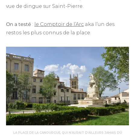
vue de dingue sur Saint-Pierre.
On a testé
:
le Comptoir de l’Arc
aka l’un des
restos les plus connus de la place.
LA PLACE DE LA CANOURGUE, QUI N’AURAIT D’AILLEURS JAMAIS DÛ