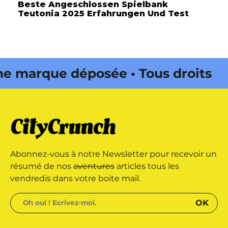
Beste Angeschlossen Spielbank
Teutonia 2025 Erfahrungen Und Test
marque déposée • Tous droits
 édité par Buena Onda Web •
marque déposée • Tous droits
Abonnez-vous à notre Newsletter pour recevoir un
 édité par Buena Onda Web •
résumé de nos
aventures
articles tous les
vendredis dans votre boite mail.