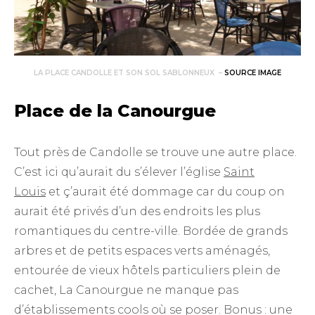
LA PLACE CANDOLLE ET SON SOL SABLONNEUX –
SOURCE IMAGE
Place de la Canourgue
Tout près de Candolle se trouve une autre place.
C’est ici qu’aurait du s’élever l’église
Saint
Louis
et ç’aurait été dommage car du coup on
aurait été privés d’un des endroits les plus
romantiques du centre-ville. Bordée de grands
arbres et de petits espaces verts aménagés,
entourée de vieux hôtels particuliers plein de
cachet, La Canourgue ne manque pas
d’établissements cools où se poser. Bonus : une