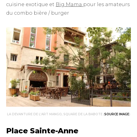
cuisine exotique et
Big Mama
pour les amateurs
du combo bière / burger
LA DEVANTURE DE L’ART MANGO, SQUARE DE LA BABOTE (
SOURCE IMAGE
)
Place Sainte-Anne