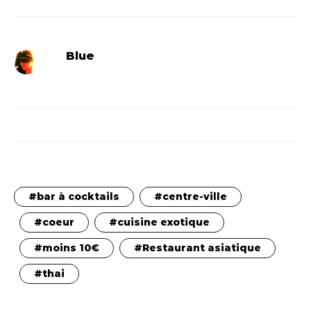
Blue
bar à cocktails
centre-ville
coeur
cuisine exotique
moins 10€
Restaurant asiatique
thai