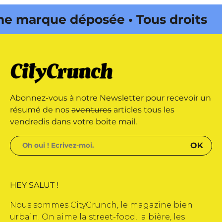
marque déposée • Tous droits
e édité par Buena Onda Web •
marque déposée • Tous droits
Abonnez-vous à notre Newsletter pour recevoir un
e édité par Buena Onda Web •
résumé de nos
aventures
articles tous les
vendredis dans votre boite mail.
HEY SALUT !
Nous sommes CityCrunch, le magazine bien
urbain. On aime la street-food, la bière, les