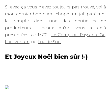
Si avec ça vous n’avez toujours pas trouvé, voilà
mon dernier bon plan : choper un joli panier et
le remplir dans une des boutiques de
producteurs locaux qu’on vous a déjà
présentées sur MCC :
Le Comptoir Paysan d’Oc
,
Locavorium
, ou
Fou de Sud
.
Et
Joyeux Noël
bien sûr !-)