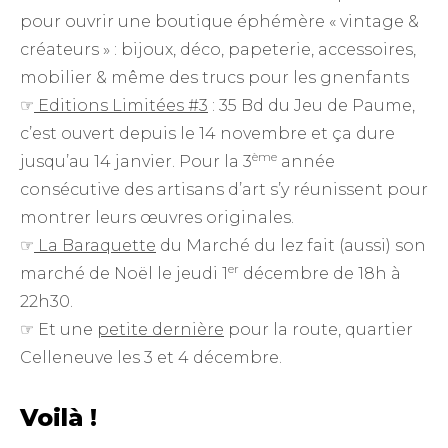
pour ouvrir une boutique éphémère « vintage &
créateurs » : bijoux, déco, papeterie, accessoires,
mobilier & même des trucs pour les gnenfants
☞
Editions Limitées #3
: 35 Bd du Jeu de Paume,
c’est ouvert depuis le 14 novembre et ça dure
ème
jusqu’au 14 janvier. Pour la 3
année
consécutive des artisans d’art s’y réunissent pour
montrer leurs œuvres originales.
☞
La Baraquette
du Marché du lez fait (aussi) son
er
marché de Noël le jeudi 1
décembre de 18h à
22h30.
☞ Et une
petite dernière
pour la route, quartier
Celleneuve les 3 et 4 décembre.
Voilà !