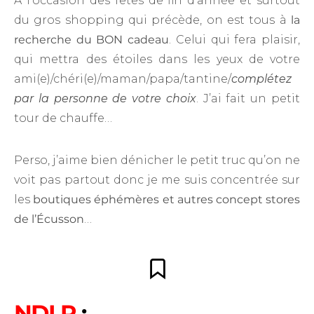
À l’occasion des fêtes de fin d’année et surtout
du gros shopping qui précède, on est tous à
la
recherche du BON cadeau
. Celui qui fera plaisir,
qui mettra des étoiles dans les yeux de votre
ami(e)/chéri(e)/maman/papa/tantine/
complétez
par la personne de votre choix
. J’ai fait un petit
tour de chauffe…
Perso, j’aime bien dénicher le petit truc qu’on ne
voit pas partout donc je me suis concentrée sur
les
boutiques éphémères et autres concept stores
de
l’Écusson
…
NDLR
: