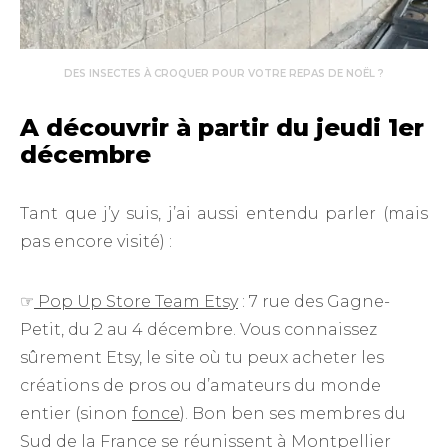
DES INSECTES À CROQUER POUR VOTRE REPAS DE NOËL ?
A découvrir à partir du jeudi 1er
décembre
Tant que j’y suis, j’ai aussi entendu parler (mais
pas encore visité) :
☞
Pop Up Store Team Etsy
: 7 rue des Gagne-
Petit, du 2 au 4 décembre. Vous connaissez
sûrement Etsy, le site où tu peux acheter les
créations de pros ou d’amateurs du monde
entier (sinon
fonce
). Bon ben ses membres du
Sud de la France se réunissent à Montpellier