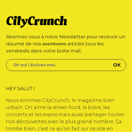
 édité par Buena Onda Web •
marque déposée • Tous droits
Abonnez-vous à notre Newsletter pour recevoir un
 édité par Buena Onda Web •
résumé de nos
aventures
articles tous les
vendredis dans votre boite mail.
HEY SALUT !
Nous sommes CityCrunch, le magazine bien
urbain. On aime la street-food, la bière, les
concerts et les expos mais aussi partager toutes
nos découvertes avec le plus grand nombre. Ça
tombe bien, c’est ce qu’on fait sur ce site en