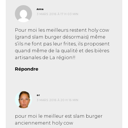
dit :
Anna
3 MARS 2016 À 17 H 03 MIN
Pour moi les meilleurs restent holy cow
(grand slam burger désormais) même
s’ils ne font pas leur frites, ils proposent
quand même de la qualité et des bières
artisanales de La région!!
Répondre
dit :
or
3 MARS 2016 À 20 H 16 MIN
pour moi le meilleur est slam burger
anciennement holy cow