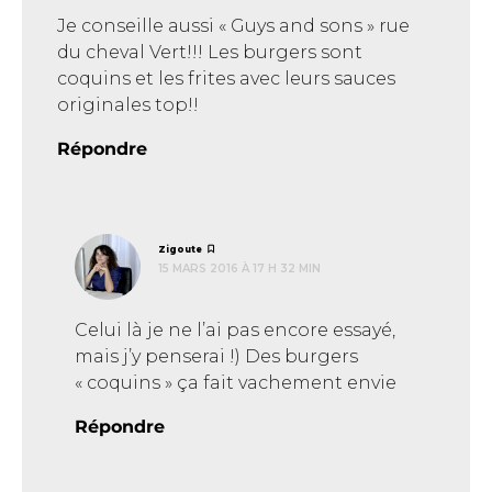
Je conseille aussi « Guys and sons » rue
du cheval Vert!!! Les burgers sont
coquins et les frites avec leurs sauces
originales top!!
Répondre
dit :
Zigoute
15 MARS 2016 À 17 H 32 MIN
Celui là je ne l’ai pas encore essayé,
mais j’y penserai !) Des burgers
« coquins » ça fait vachement envie
Répondre