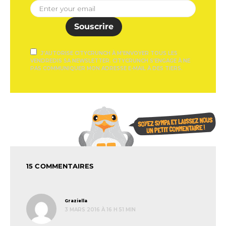
Souscrire
J'AUTORISE CITYCRUNCH À M'ENVOYER TOUS LES
VENDREDIS SA NEWSLETTER. CITYCRUNCH S'ENGAGE À NE
PAS COMMUNIQUER MON ADRESSE E-MAIL À DES TIERS.
15 COMMENTAIRES
dit :
Graziella
3 MARS 2016 À 16 H 51 MIN