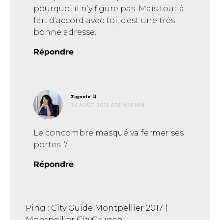
pourquoi il n’y figure pas. Mais tout à
fait d’accord avec toi, c’est une très
bonne adresse.
Répondre
dit :
Zigoute
24 AOÛT 2016 À 18 H 19 MIN
Le concombre masqué va fermer ses
portes :’/
Répondre
Ping :
City Guide Montpellier 2017 |
Montpellier CityCrunch