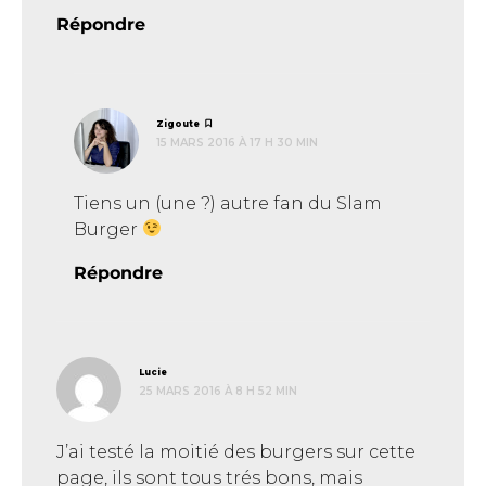
Répondre
dit :
Zigoute
15 MARS 2016 À 17 H 30 MIN
Tiens un (une ?) autre fan du Slam
Burger
Répondre
dit :
Lucie
25 MARS 2016 À 8 H 52 MIN
J’ai testé la moitié des burgers sur cette
page, ils sont tous trés bons, mais