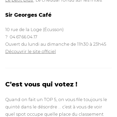
Le petit plus
: Le cheddar fondu sur les frites.
Sir Georges Café
10 rue de la Loge (Écusson)
? 04.67.66.04.17
Ouvert du lundi au dimanche de 11h30 à 23h45
Découvrir le site officiel
C’est vous qui votez !
Quand on fait un TOP 5, on vous file toujours le
quinté dans le désordre … c’est à vous de voir
quel spot occupe quelle place du classement