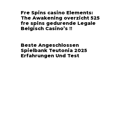
Fre Spins casino Elements:
The Awakening overzicht 525
fre spins gedurende Legale
Belgisch Casino’s !!
Beste Angeschlossen
Spielbank Teutonia 2025
Erfahrungen Und Test