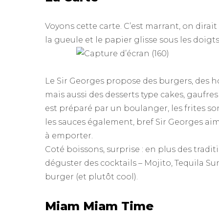
Voyons cette carte. C’est marrant, on dirai
la gueule et le papier glisse sous les doigts.
Le Sir Georges propose des burgers, des h
mais aussi des desserts type cakes, gaufres 
est préparé par un boulanger, les frites son
les sauces également, bref Sir Georges aime 
à emporter.
Coté boissons, surprise : en plus des tradi
déguster des cocktails – Mojito, Tequila Sun
burger (et plutôt cool).
Miam Miam Time