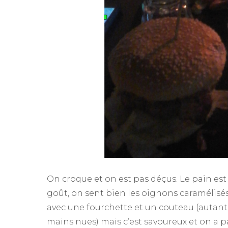
On croque et on est pas déçus. Le pain est
goût, on sent bien les oignons caramélisé
avec une fourchette et un couteau (autant
mains nues) mais c’est savoureux et on a pa