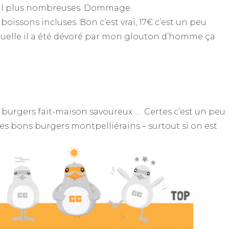
poil plus nombreuses. Dommage.
oissons incluses. Bon c’est vrai, 17€ c’est un peu
aquelle il a été dévoré par mon glouton d’homme ça
 burgers fait-maison savoureux … Certes c’est un peu
les bons burgers montpelliérains – surtout si on est