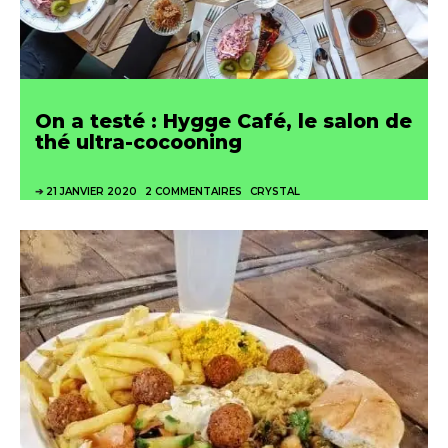
On a testé : Hygge Café, le salon de
thé ultra-cocooning
21 JANVIER 2020
2 COMMENTAIRES
CRYSTAL