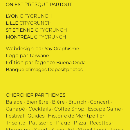
ON EST
PRESQUE
PARTOUT
LYON
CITYCRUNCH
LILLE
CITYCRUNCH
ST ETIENNE
CITYCRUNCH
MONTRÉAL
CITYCRUNCH
Webdesign par
Yay Graphisme
Logo par
Tarwane
Edition par l’agence
Buena Onda
Banque d’images
Depositphotos
CHERCHER PAR THEMES
Balade •
Bien être
•
Bière
•
Brunch
•
Concert
•
Canapé
•
Cocktails
•
Coffee Shop
•
Escape Game
•
Festival
•
Guides
•
Histoire de Montpellier
•
Insolite
•
Pâtisserie
•
Plage
•
Pizza
•
Recettes
•
Shopping
•
Sport
•
Street Art
•
Street Food
•
Tapas