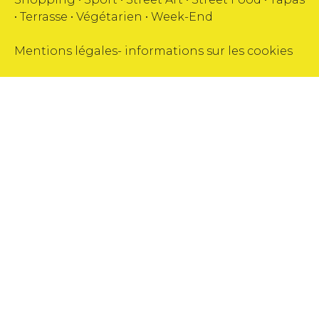
•
Terrasse
•
Végétarien
•
Week-End
Mentions légales
-
informations sur les cookies