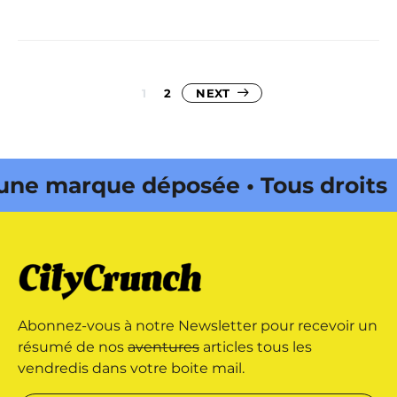
Pagination
1
2
NEXT
des
publications
 marque déposée • Tous droits
e édité par Buena Onda Web •
 marque déposée • Tous droits
Abonnez-vous à notre Newsletter pour recevoir un
e édité par Buena Onda Web •
résumé de nos
aventures
articles tous les
vendredis dans votre boite mail.