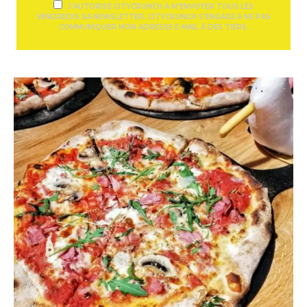
J'AUTORISE CITYCRUNCH À M'ENVOYER TOUS LES
VENDREDIS SA NEWSLETTER. CITYCRUNCH S'ENGAGE À NE PAS
COMMUNIQUER MON ADRESSE E-MAIL À DES TIERS.