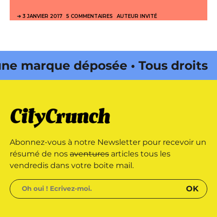
3 JANVIER 2017
5 COMMENTAIRES
AUTEUR INVITÉ
e marque déposée • Tous droits
ne édité par Buena Onda Web •
e marque déposée • Tous droits
Abonnez-vous à notre Newsletter pour recevoir un
ne édité par Buena Onda Web •
résumé de nos
aventures
articles tous les
vendredis dans votre boite mail.