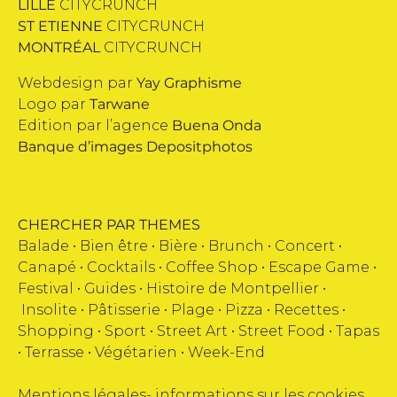
LILLE
CITYCRUNCH
ST ETIENNE
CITYCRUNCH
MONTRÉAL
CITYCRUNCH
Webdesign par
Yay Graphisme
Logo par
Tarwane
Edition par l’agence
Buena Onda
Banque d’images
Depositphotos
CHERCHER PAR THEMES
Balade •
Bien être
•
Bière
•
Brunch
•
Concert
•
Canapé
•
Cocktails
•
Coffee Shop
•
Escape Game
•
Festival
•
Guides
•
Histoire de Montpellier
•
Insolite
•
Pâtisserie
•
Plage
•
Pizza
•
Recettes
•
Shopping
•
Sport
•
Street Art
•
Street Food
•
Tapas
•
Terrasse
•
Végétarien
•
Week-End
Mentions légales
-
informations sur les cookies