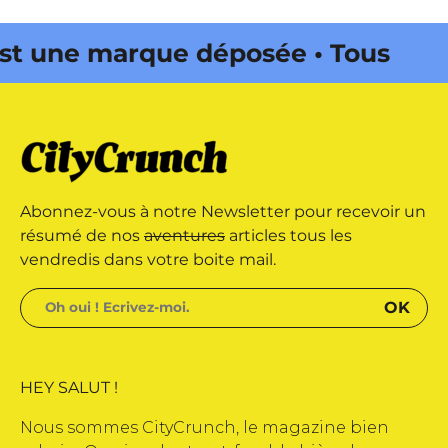
 une marque déposée • Tous droits
azine édité par Buena Onda Web •
 une marque déposée • Tous droits
Abonnez-vous à notre Newsletter pour recevoir un
azine édité par Buena Onda Web •
résumé de nos
aventures
articles tous les
vendredis dans votre boite mail.
HEY SALUT !
Nous sommes CityCrunch, le magazine bien