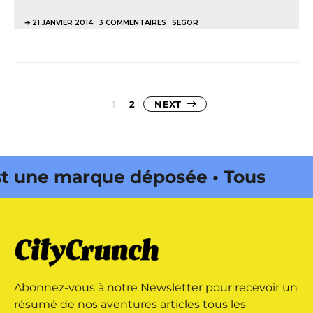
21 JANVIER 2014
3 COMMENTAIRES
SEGOR
Pagination
1
2
NEXT
des
publications
une marque déposée • Tous droits
zine édité par Buena Onda Web •
une marque déposée • Tous droits
Abonnez-vous à notre Newsletter pour recevoir un
zine édité par Buena Onda Web •
résumé de nos
aventures
articles tous les