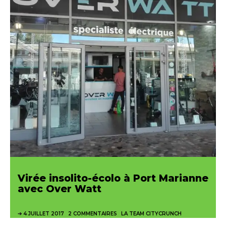
Virée insolito-écolo à Port Marianne
avec Over Watt
4 JUILLET 2017
2 COMMENTAIRES
LA TEAM CITYCRUNCH