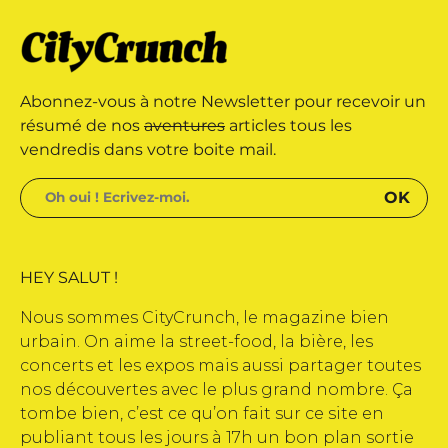
 édité par Buena Onda Web •
marque déposée • Tous droits
Abonnez-vous à notre Newsletter pour recevoir un
 édité par Buena Onda Web •
résumé de nos
aventures
articles tous les
vendredis dans votre boite mail.
HEY SALUT !
Nous sommes CityCrunch, le magazine bien
urbain. On aime la street-food, la bière, les
concerts et les expos mais aussi partager toutes
nos découvertes avec le plus grand nombre. Ça
tombe bien, c’est ce qu’on fait sur ce site en
publiant tous les jours à 17h un bon plan sortie