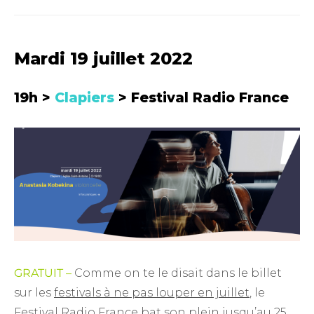
Mardi 19 juillet 2022
19h >
Clapiers
> Festival Radio France
GRATUIT –
Comme on te le disait dans le billet
sur les
festivals à ne pas louper en juillet
, le
Festival Radio France bat son plein jusqu’au 25