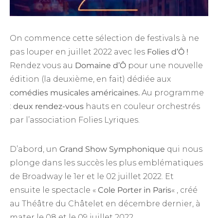
On commence cette sélection de festivals à ne
pas louper en juillet 2022 avec les
Folies d’Ô !
Rendez vous au
Domaine d’Ô
pour une nouvelle
édition (la deuxième, en fait) dédiée aux
comédies musicales américaines.
Au programme
:
deux rendez-vous
hauts en couleur orchestrés
par l’association Folies Lyriques.
D’abord, un
Grand Show Symphonique
qui nous
plonge dans les succès les plus emblématiques
de Broadway le 1er et le 02 juillet 2022. Et
ensuite le spectacle «
Cole Porter in Paris
« , créé
au Théâtre du Châtelet en décembre dernier, à
mater le 08 et le 09 juillet 2022.