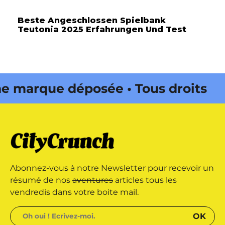
Beste Angeschlossen Spielbank
Teutonia 2025 Erfahrungen Und Test
marque déposée • Tous droits
 édité par Buena Onda Web •
marque déposée • Tous droits
Abonnez-vous à notre Newsletter pour recevoir un
 édité par Buena Onda Web •
résumé de nos
aventures
articles tous les
vendredis dans votre boite mail.