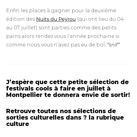
Enfin les places à gagner pour la deuxième
édition des
Nuits du Peyrou
(qui ont lieu du 04
au 07 juillet) sont parties comme des petits
pains alors rendez vous l’année prochaine si
comme nous vous n’avez pas eu de bol.
*snif*
J’espère que cette petite sélection de
festivals cools à faire en juillet à
Montpellier te donnera envie de sortir!
Retrouve toutes nos sélections de
sorties culturelles dans ?
la rubrique
culture