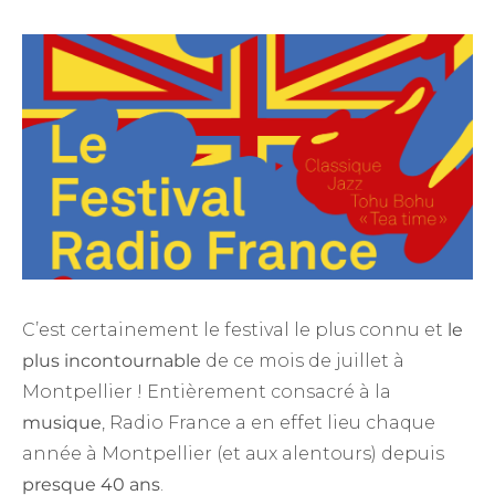
C’est certainement le festival le plus connu et
le
plus incontournable
de ce mois de juillet à
Montpellier ! Entièrement consacré à la
musique
, Radio France a en effet lieu chaque
année à Montpellier (et aux alentours) depuis
presque 40 ans
.