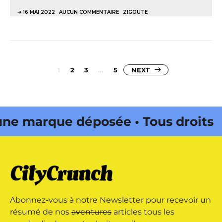
16 MAI 2022
AUCUN COMMENTAIRE
ZIGOUTE
Pagination
1
2
3
…
5
NEXT
des
publications
marque déposée • Tous droits
 édité par Buena Onda Web •
marque déposée • Tous droits
Abonnez-vous à notre Newsletter pour recevoir un
 édité par Buena Onda Web •
résumé de nos
aventures
articles tous les