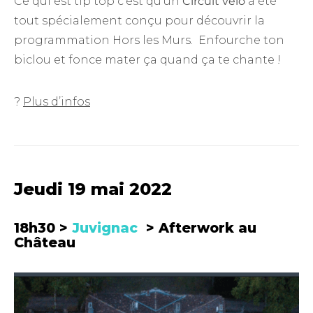
Ce qui est tip top c’est qu’un
Circuit vélo
a été
tout spécialement conçu pour découvrir la
programmation Hors les Murs. Enfourche ton
biclou et fonce mater ça quand ça te chante !
?
Plus d’infos
Jeudi 19 mai 2022
18h30 >
Juvignac
>
Afterwork
au
Château