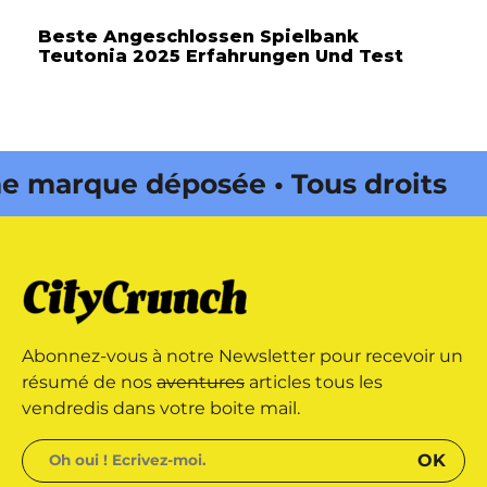
Beste Angeschlossen Spielbank
Teutonia 2025 Erfahrungen Und Test
marque déposée • Tous droits
 édité par Buena Onda Web •
marque déposée • Tous droits
Abonnez-vous à notre Newsletter pour recevoir un
 édité par Buena Onda Web •
résumé de nos
aventures
articles tous les
vendredis dans votre boite mail.