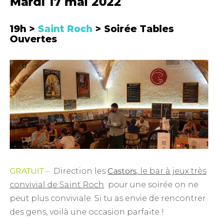
Mardi 17 mai 2022
19h >
Saint Roch
> Soirée Tables
Ouvertes
GRATUIT –
Direction les
Castors
, le bar à jeux très
convivial de Saint Roch
pour une soirée on ne
peut plus conviviale. Si tu as envie de rencontrer
des gens, voilà une occasion parfaite !