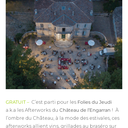
GRATUIT –
C’est parti pour les
Folies du Jeudi
a.k.a les Afterworks du
Château de l’Engarran
! À
l’ombre du Château, à la mode des estivales, ces
afterworks allient vins, grillades au braséro sur