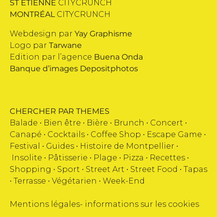
ST ETIENNE
CITYCRUNCH
MONTRÉAL
CITYCRUNCH
Webdesign par
Yay Graphisme
Logo par
Tarwane
Edition par l’agence
Buena Onda
Banque d’images
Depositphotos
CHERCHER PAR THEMES
Balade •
Bien être
•
Bière
•
Brunch
•
Concert
•
Canapé
•
Cocktails
•
Coffee Shop
•
Escape Game
•
Festival
•
Guides
•
Histoire de Montpellier
•
Insolite
•
Pâtisserie
•
Plage
•
Pizza
•
Recettes
•
Shopping
•
Sport
•
Street Art
•
Street Food
•
Tapas
•
Terrasse
•
Végétarien
•
Week-End
Mentions légales
-
informations sur les cookies