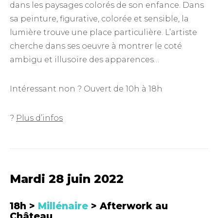
dans les paysages colorés de son enfance. Dans
sa peinture, figurative, colorée et sensible, la
lumière trouve une place particulière. L’artiste
cherche dans ses oeuvre à montrer le coté
ambigu et illusoire des apparences…
Intéressant non ? Ouvert de 10h à 18h
?
Plus d’infos
Mardi 28 juin 2022
18h >
Millénaire
> Afterwork au
Château