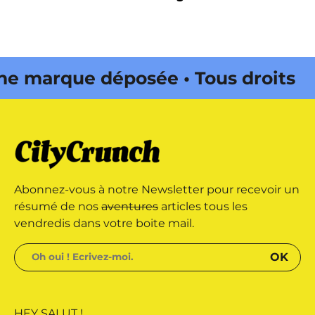
marque déposée • Tous droits
e édité par Buena Onda Web •
marque déposée • Tous droits
Abonnez-vous à notre Newsletter pour recevoir un
e édité par Buena Onda Web •
résumé de nos
aventures
articles tous les
vendredis dans votre boite mail.
HEY SALUT !