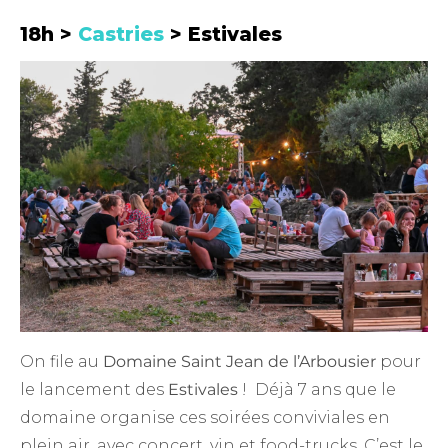
18h >
Castries
> Estivales
On file au
Domaine Saint Jean de l’Arbousier
pour
le lancement des
Estivales
! Déjà 7 ans que le
domaine organise ces soirées conviviales en
plein air, avec concert, vin et food-trucks. C’est le