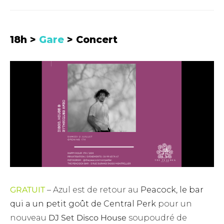
18h >
Gare
> Concert
GRATUIT
– Azul est de retour au
Peacock, le bar
qui a un petit goût de Central Perk
pour un
nouveau
DJ Set Disco House
soupoudré de