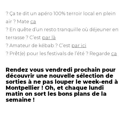
? Ça te dit un apéro 100% terroir local en plein
air ? Mate
ça
? En quête d’un resto tranquille où déjeuner en
terrasse ? C’est
par là
? Amateur de kébab ? C’est
par ici
? Prêt(e) pour les festivals de l’été ? Regarde
ça
Rendez vous vendredi prochain pour
découvrir une nouvelle sélection de
sorties à ne pas louper le week-end à
Montpellier ! Oh, et chaque lundi
matin on sort
les bons plans de la
semaine
!