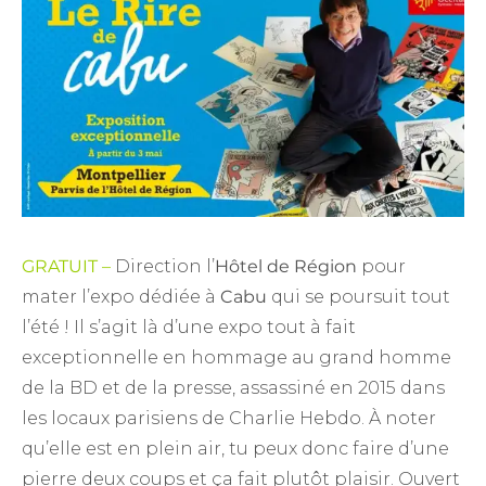
GRATUIT –
Direction l’
Hôtel de Région
pour
mater l’expo dédiée à
Cabu
qui se poursuit tout
l’été ! Il s’agit là d’une expo tout à fait
exceptionnelle en hommage au grand homme
de la BD et de la presse, assassiné en 2015 dans
les locaux parisiens de Charlie Hebdo. À noter
qu’elle est en plein air, tu peux donc faire d’une
pierre deux coups et ça fait plutôt plaisir. Ouvert