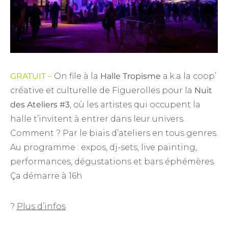
GRATUIT –
On file à la
Halle Tropisme
a.k.a la coop’
créative et culturelle de Figuerolles pour la
Nuit
des Ateliers #3
, où les artistes qui occupent la
halle t’invitent à entrer dans leur univers.
Comment ? Par le biais d’ateliers en tous genres.
Au programme : expos, dj-sets, live painting,
performances, dégustations et bars éphémères.
Ça démarre à 16h
?
Plus d’infos