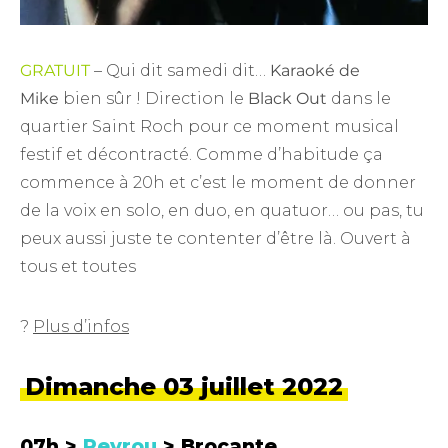
GRATUIT
– Qui dit samedi dit…
Karaoké de
Mike
bien sûr ! Direction le
Black Out
dans le
quartier Saint Roch pour ce moment musical
festif et décontracté. Comme d’habitude ça
commence à 20h et c’est le moment de donner
de la voix en solo, en duo, en quatuor… ou pas, tu
peux aussi juste te contenter d’être là. Ouvert à
tous et toutes
?
Plus d’infos
Dimanche 03 juillet 2022
07h >
Peyrou
> Brocante