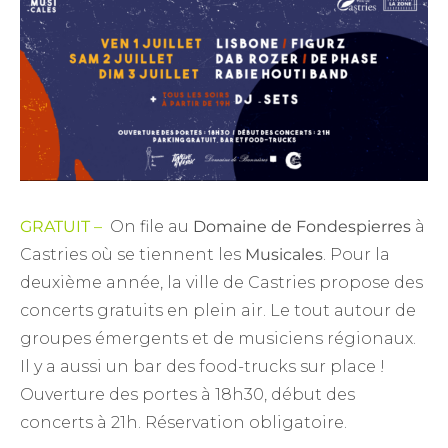
GRATUIT –
On file au
Domaine de Fondespierres
à
Castries où se tiennent les
Musicales
. Pour la
deuxième année, la ville de Castries propose des
concerts gratuits en plein air. Le tout autour de
groupes émergents et de musiciens régionaux.
Il y a aussi un bar des food-trucks sur place !
Ouverture des portes à 18h30, début des
concerts à 21h. Réservation obligatoire.