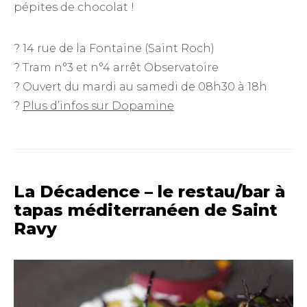
pépites de chocolat !
? 14 rue de la Fontaine (Saint Roch)
? Tram n°3 et n°4 arrêt Observatoire
? Ouvert du mardi au samedi de 08h30 à 18h
?
Plus d’infos sur Dopamine
La Décadence – le restau/bar à
tapas méditerranéen de Saint
Ravy