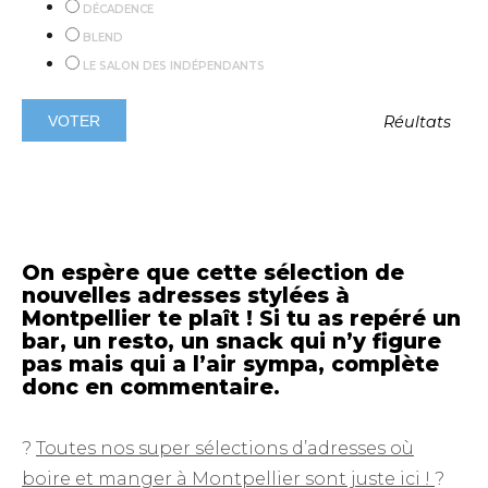
DÉCADENCE
BLEND
LE SALON DES INDÉPENDANTS
Réultats
On espère que cette sélection de
nouvelles adresses stylées à
Montpellier te plaît ! Si tu as repéré un
bar, un resto, un snack qui n’y figure
pas mais qui a l’air sympa, complète
donc en commentaire.
?
Toutes nos super sélections d’adresses où
boire et manger à Montpellier sont juste ici !
?