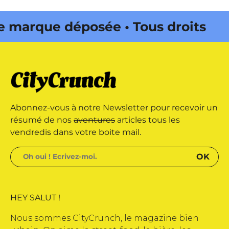
rque déposée • Tous droits
édité par Buena Onda Web •
rque déposée • Tous droits
Abonnez-vous à notre Newsletter pour recevoir un
édité par Buena Onda Web •
résumé de nos
aventures
articles tous les
vendredis dans votre boite mail.
HEY SALUT !
Nous sommes CityCrunch, le magazine bien