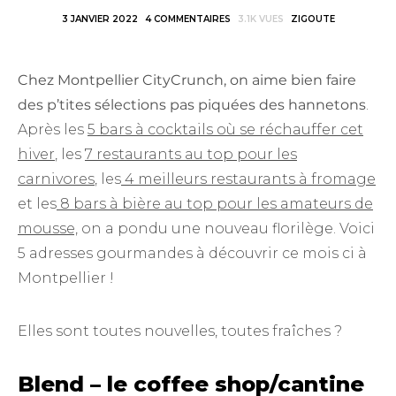
3 JANVIER 2022
4 COMMENTAIRES
3.1K VUES
ZIGOUTE
Chez Montpellier CityCrunch, on aime bien faire
des p’tites sélections pas piquées des hannetons
.
Après les
5 bars à cocktails où se réchauffer cet
hiver
, les
7 restaurants au top pour les
carnivores
, les
4 meilleurs restaurants à fromage
et les
8 bars à bière au top pour les amateurs de
mousse,
on a pondu une nouveau florilège. Voici
5 adresses gourmandes à découvrir ce mois ci à
Montpellier !
Elles sont toutes nouvelles, toutes fraîches ?
Blend – le coffee shop/cantine